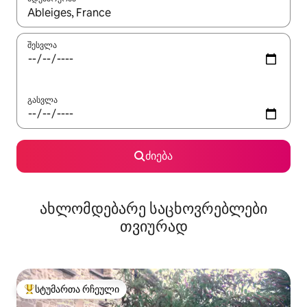
როცა შედეგები ხელმისაწვდომი გახდება, ნავიგაციისთვის გამ
შესვლა
გასვლა
ძიება
ახლომდებარე საცხოვრებლები
თვიურად
სტუმართა რჩეული
სტუმართა რჩეული მოწინავე ვარიანტი