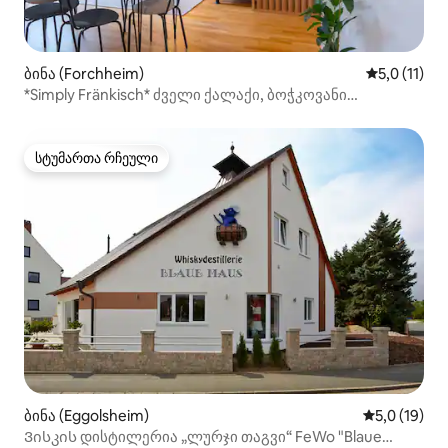
ბინა (Forchheim)
საშუალო შე
5,0 (11)
*Simply Fränkisch* ძველი ქალაქი, ბოჭკოვანი
ინტერნეტი, მიწისქვეშა ავტოსადგომი
სტუმართა რჩეული
სტუმართა რჩეული
ბინა (Eggolsheim)
საშუალო შე
5,0 (19)
Ვისკის დისტილერია „ლურჯი თაგვი“ FeWo "Blaue