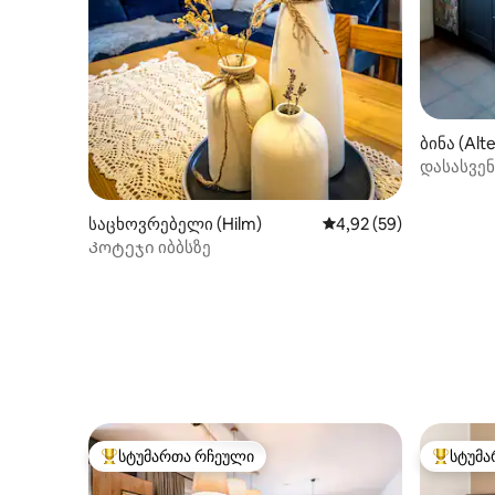
ბინა (Alt
len)
დასასვენ
ბაღით
საცხოვრებელი (Hilm)
საშუალო შეფასებაა 5
4,92 (59)
Კოტეჯი იბბსზე
სტუმართა რჩეული
სტუმა
სტუმართა რჩეული მოწინავე ვარიანტი
სტუმართ