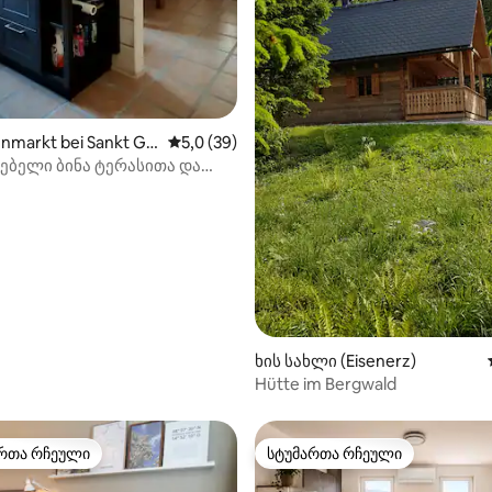
enmarkt bei Sankt Gal
საშუალო შეფასებაა 5‑დან 5,0, 39 მიმოხ
5,0 (39)
ებელი ბინა ტერასითა და
‑დან 4,92, 59 მიმოხილვა
ხის სახლი (Eisenerz)
Hütte im Bergwald
რთა რჩეული
სტუმართა რჩეული
ა რჩეული მოწინავე ვარიანტი
სტუმართა რჩეული