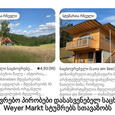
თა რჩეული
სტუმართა რჩეული
თა რჩეული
სტუმართა რჩეული
 5‑დან 5,0, 7 მიმოხილვა
ლი საცხოვრებელ
საშუალო შეფასებაა 5‑დან 4,93, 95 მიმოხ
4,93 (95)
საცხოვრებელი (Lunz am See)
m See)
ბენის შალე – ისტორია,
დიზაინერული თავშესაფარი 
ტბა და თხილამურები
პანორამითა და საუნით
eiteneben მდებარეობს
არქიტექტურულად დახვეწილ
 ადგილას – მდებარეობს 10
ნათელი ბინა, რომელიც
 ფართობის ორგანული
გარშემორტყმულია მდელოებ
ყვავილების მდელოზე,
ტყითა და მთებით — თანამედ
რებო პირობები დასასვენებელ საც
მცენარეებით და მთების,
ელეგანტური და გონივრულა
ა და ტყეების ხედებით. Ერთ
მინიმალისტური. აქ ბუნების შუაგულში
Weyer Markt სტუმრებს სთავაზობს
რმერული სახლი და ზოგჯერ
იცხოვრებთ, მაქსიმალური
რატული განმარტოება, ის
კონფიდენციალურობით და მ