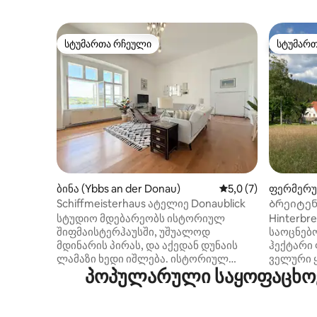
სტუმართა რჩეული
სტუმარ
სტუმართა რჩეული
სტუმარ
ბინა (Ybbs an der Donau)
საშუალო შეფასებაა
5,0 (7)
ფერმერუ
ი (Lunz a
Schiffmeisterhaus ატელიე Donaublick
Ბრეიტენ
ბუნება, 
სტუდიო მდებარეობს ისტორიულ
Hinterbr
შიფმაისტერჰაუსში, უშუალოდ
საოცნებო
მდინარის პირას, და აქედან დუნაის
ჰექტარი
ლამაზი ხედი იშლება. ისტორიულ
ველური 
პოპულარული საყოფაცხოვ
ქალაქის ცენტრში მდებარე მაღაზიები,
იშვიათი 
კაფეები და რესტორნები სულ
ხეობების
რამდენიმე წუთის სავალზეა. სტუდიო
დროს ფე
პოლიციის აკადემიის უშუალო
არისტოკ