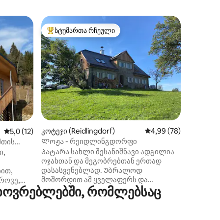
ბინა (We
სტუმართა რჩეული
სტუმარ
სტუმართა რჩეული მოწინავე ვარიანტი
სტუმარ
130m ² უ
Ლამაზი ტ
ვეიერ მ
ფართი, 
სამზარ
საკუთარ
ბუხრით, 
შორის Უ
ყოველდღ
კარადა,
ილვა
კოტეჯი (Reidlingdorf)
საშუალო შეფასებაა 5
4,99 (78)
50 კვ/მ
საშუალო შეფასებაა 5‑დან 5,0, 12 მიმოხილვა
5,0 (12)
ფეხით 5
Ლოჟა - რეიდლინგდორფი
მთის
პიცერია.
Პატარა სახლი შესანიშნავი ადგილია
ი,
სახლია.
ოჯახთან და მეგობრებთან ერთად
სალაშქ
დასასვენებლად. Უბრალოდ
ით,
ველოტურ
მოშორდით ამ ყველაფერს და
როვე,
Weyer არ
ხოვრებლებში, რომლებსაც
ისიამოვნეთ. Სამოთხე ბავშვებისთვის
დ
- ბუნება, ტყე, თავისუფალი სივრცე -
ორთქლის გასაშვებად. Არცერთი
მეზობლები, რომლებსაც ბავშვების
თების