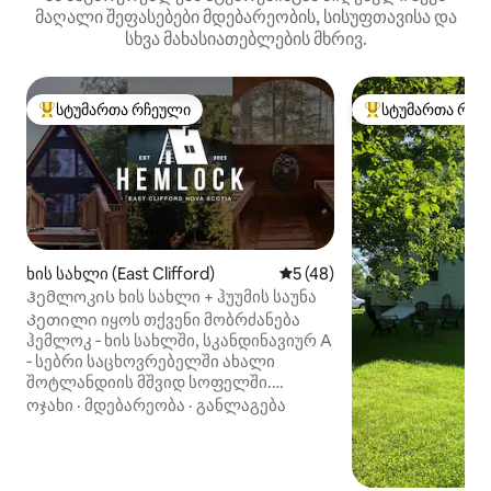
მაღალი შეფასებები მდებარეობის, სისუფთავისა და
სხვა მახასიათებლების მხრივ.
სტუმართა რჩეული
სტუმართა რჩე
სტუმართა რჩეული მოწინავე ვარიანტი
სტუმართა რჩეული
ხის სახლი (East Clifford)
საშუალო შეფასებაა 5‑დან
5 (48)
Ჰემლოკის ხის სახლი + ჰუუმის საუნა
Კეთილი იყოს თქვენი მობრძანება
ჰემლოკ ‑ ხის სახლში, სკანდინავიურ A
‑ სებრი საცხოვრებელში ახალი
შოტლანდიის მშვიდ სოფელში.
Იდეალურია ოჯახებისთვის ან 6
ოჯახი
·
მდებარეობა
·
განლაგება
ზრდასრულისა და 2 ბავშვისგან
შემდგარი ჯგუფებისთვის. ხის სახლში
არის სამი საძინებელი: მეფის ოსტატი,
დედოფლის ოთახი და ოთხი