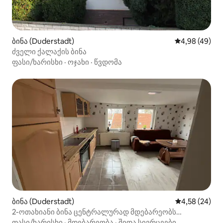
ბინა (Duderstadt)
საშუალო შეფა
4,98 (49)
ძველი ქალაქის ბინა
ფასი/ხარისხი
·
ოჯახი
·
წვდომა
ბინა (Duderstadt)
საშუალო შეფა
4,58 (24)
2-ოთახიანი ბინა ცენტრალურად მდებარეობს
დუდერსტადტში
ფასი/ხარისხი
·
მდებარეობა
·
შიდა სივრცეები