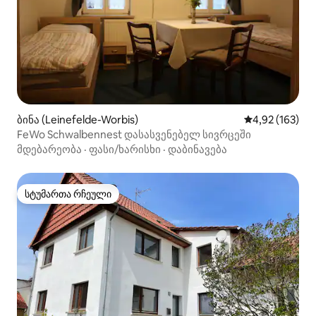
ბინა (Leinefelde-Worbis)
საშუალო შეფა
4,92 (163)
FeWo Schwalbennest დასასვენებელ სივრცეში
მდებარეობა
·
ფასი/ხარისხი
·
დაბინავება
სტუმართა რჩეული
სტუმართა რჩეული