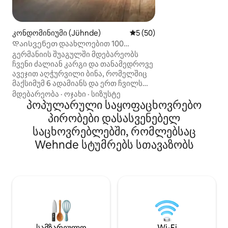
კომფორტით აღჭ
სახლი. საცხოვრ
გვერდით (40 მ-ი
მდებარეობს თან
კონდომინიუმი (Jühnde)
საშუალო შეფასებაა 5‑დან 
5 (50)
რომლითაც მხოლ
Დაისვენეთ დაახლოებით 100
ისარგებლებენ. Ჩ
კვადრატულ მეტრზე იდილიურ
გერმანიის შუაგულში მდებარეობს
ვკითხულობთ, ფ
ადგილას
ჩვენი ძალიან კარგი და თანამედროვე
ვფლობთ, ვსვამთ
ავეჯით აღჭურვილი ბინა, რომელშიც
ვზრუნავთ პირვე
მაქსიმუმ 6 ადამიანს და ერთ ჩვილს
ნივთებზე, მხოლ
(მოწყობილია სამოგზაურო საბავშვო
მდებარეობა
·
ოჯახი
·
სიზუსტე
Თავგადასავალი
საწოლი) შეუძლია სტუმრობა. ბინას
პოპულარული საყოფაცხოვრებო
ნაცვლად.
აქვს მყუდრო დახურული ტერასა.
პირობები დასასვენებელ
Იდილიურ პატარა სოფელ
საცხოვრებლებში, რომლებსაც
ბარლისენში, გიოტინგენს, ჰან
მიუნდენსა და კასელს შორის.
Wehnde სტუმრებს სთავაზობს
ყველაფერი ძალიან სწრაფად არის
ხელმისაწვდომი ავტომობილით და
5 წუთის სავალზეა დრამეტალის
ავტომაგისტრალის კვეთიდან.
განსაკუთრებით რეკომენდებულია
ოჯახებისთვის, მეგობრებისთვის,
სამსახურის კოლეგებისთვის და
ხელოსნებისთვის, ყველა
სამზარეულო
Wi-Fi