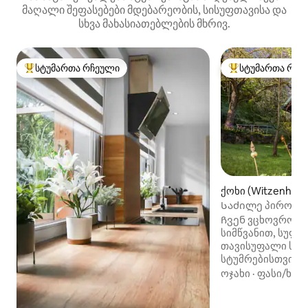
მაღალი შეფასებები მდებარეობის, სისუფთავისა და
სხვა მახასიათებლების მხრივ.
სტუმართა რჩეული
სტუმართა რჩე
სტუმართა რჩეული მოწინავე ვარიანტი
სტუმართა რჩეული
ქოხი (Witzenhaus
Საძილე პირობე
საცხობში, საცხ
Ჩვენ ვცხოვრობთ
სიმწვანით, სუფთ
თავისუფალი სულ
სტუმრებისთვის.
ტერიტორიაზე ცა
ოჯახი
·
ფასი/ხარ
ტრადიციული ავეჯ
საძილე ლოფტითა