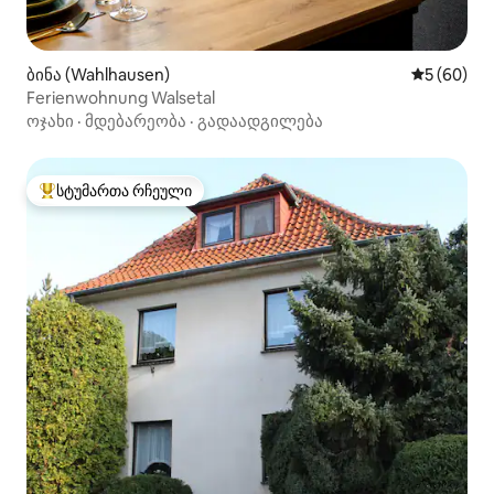
ბინა (Wahlhausen)
საშუალო შ
5 (60)
Ferienwohnung Walsetal
ოჯახი
·
მდებარეობა
·
გადაადგილება
სტუმართა რჩეული
სტუმართა რჩეული მოწინავე ვარიანტი