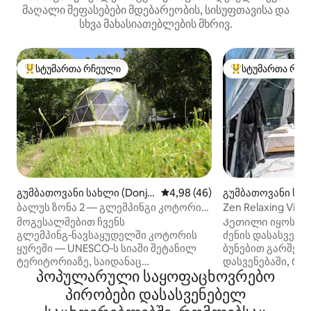
მაღალი შეფასებები მდებარეობის, სისუფთავისა და
სხვა მახასიათებლების მხრივ.
სტუმართა რჩეული
სტუმართა რჩე
სტუმართა რჩეული მოწინავე ვარიანტი
სტუმართა რჩეული
გუმბათოვანი სახლი (Donji
საშუალო შეფასებაა 5‑დან 4,
4,98 (46)
გუმბათოვანი სახ
Stoliv)
ji Ceklin)
ბალუს ზონა 2 — გლემპინგი კოტორის
Zen Relaxing Vill
ყურეში
მოგესალმებით ჩვენს
Კეთილი იყოს თქ
გლემპინგ‑ნავსაყუდელში კოტორის
ძენის დასასვენ
ყურეში — UNESCO‑ს სიაში შეტანილ
ბუნებით გარშემ
ტერიტორიაზე, საიდანაც
დასვენებაში, რ
პოპულარული საყოფაცხოვრებო
პერასტისა და მისი კუნძულების
უნიკალურ გეოდე
ულამაზესი ხედები იშლება. მშვიდ
კერძო ჯაკუზებით,
პირობები დასასვენებელ
ქარხნის ტყეში ჩაკარგული ბანაკი
აუზითა და განს