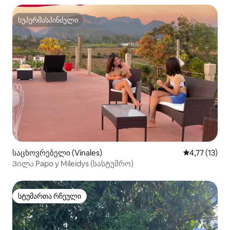
სუპერმასპინძელი
სუპერმასპინძელი
საცხოვრებელი (Vinales)
საშუალო შეფ
4,77 (13)
Ვილა Papo y Mileidys (სასტუმრო)
სტუმართა რჩეული
სტუმართა რჩეული