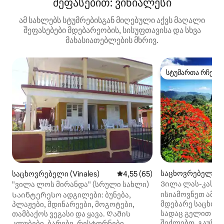
შეფასებით: ვინიალესი
ამ სახლებს სტუმრებისგან მიღებული აქვს მაღალი
შეფასებები მდებარეობის, სისუფთავისა და სხვა
მახასიათებლების მხრივ.
სტუმართა რჩეულ
სტუმართა რჩეულ
საცხოვრებელი (V
საცხოვრებელი (Vinales)
საშუალო შეფასებაა 5‑დან 4,
4,55 (65)
Ვილა ლას-კასასი
"ვილა ლოს მირანდა" (სრული სახლი)
და გენერადორი 
ისიამოვნეთ ამ 
Საინტერესო ადგილები: ბუნება,
მდებარე საცხოვ
პლაჟები, მდინარეები, მოგოტები,
სადაც გელით ოჯ
თამბაქოს ვეგასი და ყავა. Ღამის
შეძლებთ, გაუზი
კლუბები, ბარები, რესტორნები,