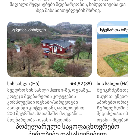
მაღალი შეფასებები მდებარეობის, სისუფთავისა და
სხვა მახასიათებლების მხრივ.
სუპერმასპინძელი
სტუმართა რჩეულ
სუპერმასპინძელი
სტუმართა რჩეულ
ხის სახლი (Hå)
საშუალო შეფასებაა 5‑დან 4,
4,82 (38)
ხის სახლი (Hå)
მყუდრო ხის სახლი Jæren-ზე, ოგნაზე,
Შეიგრძენით ულამ
წყლისა და ზღვის მახლობლად
სახლში, საიდანა
კოტეჯი მდებარეობს კოტეჯების
Გსურთ, ეწვიოთ J
კომპლექსში ოგნაში/სირევოგში
აპირებთ ორაგული
პარკინგი კოტეჯიდან დაახლოებით
Ნერლენდში მდებ
200 მეტრშია. სათამაშო მოედანი
შეგიძლიათ იპოვ
საქანელით, ბატუტით, ქვიშის ყუთით/
დააკვირდეთ ფრ
მდებარეობა
·
ოჯახი
·
წვდომა
ოჯახი
·
მდებარეო
სათამაშოებით ++ საცურაო ადგილი 6
პოპულარული საყოფაცხოვრებო
ცხოვრებას, გაის
წუთის სავალზეა მარკირებული
ბაღში მწვადი. Ხის სახლის რამდენიმე
პირობები დასასვენებელ