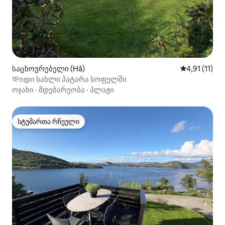
საცხოვრებელი (Hå)
საშუალო შეფ
4,91 (11)
Დიდი სახლი პატარა სოფელში
ოჯახი
·
მდებარეობა
·
პლაჟი
სტუმართა რჩეული
სტუმართა რჩეული