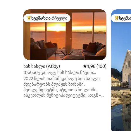
სტუმართა რჩეული
სტუმა
სტუმართა რჩეული მოწინავე ვარიანტი
სტუმართ
ხის სახლი (Atløy)
საშუალო შეფასებაა 5‑
4,98 (100)
Თანამედროვე ხის სახლი ნავით
ზღვის ხედით და ულამაზესი მზის
2022 წლის თანამედროვე ხის სახლი
ჩასვლა
მდებარეობს პლაჟის ზონაში,
ჰერლენდსეტში, ატლიოს ბოლოში,
ასკვოლის მუნიციპალიტეტში, სოგნ ‑
ოგ ‑ ფიორდანში. Მიწის ნაკვეთი
მზიანია, საიდანაც პანორამული ზღვის
ხედები იშლება, საიდანაც ხის სახლის
ჰიდრომასაჟიანი აუზი იშლება.
Ჩრდილოეთით, კუნძულ კინისკენ,
საიდანაც იშლება ზღაპრული ხედი,