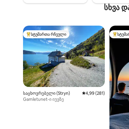
კოცონის
სხვა დ
სტუმართა რჩეული
სტუმა
სტუმართა რჩეული მოწინავე ვარიანტი
სტუმართ
საცხოვრებელი (Stryn)
საშუალო შეფასებაა 5‑
4,99 (281)
Gamletunet-ი იუვზე