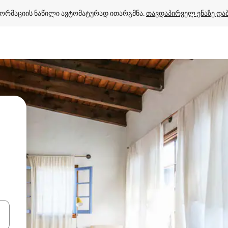
ორმაციის ნაწილი ავტომატურად ითარგმნა. 
თავდაპირველ ენაზე და
ციისთვის გამოიყენეთ კლავიშები ზემოთ/ქვემოთ მიმართული ისრებით 