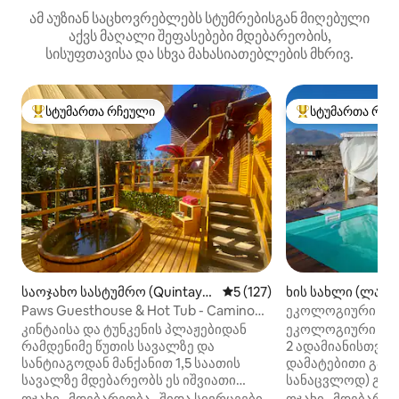
ამ აუზიან საცხოვრებლებს სტუმრებისგან მიღებული
აქვს მაღალი შეფასებები მდებარეობის,
სისუფთავისა და სხვა მახასიათებლების მხრივ.
სტუმართა რჩეული
სტუმართა რჩე
სტუმართა რჩეული მოწინავე ვარიანტი
სტუმართა რჩეული
საოჯახო სასტუმრო (Quintay-T
საშუალო შეფასებაა 5‑დან 
5 (127)
ხის სახლი (ლა-ს
unquén)
Paws Guesthouse & Hot Tub - Camino
ეკოლოგიური ქოხ
Quintay-Tunquén
და ტელესკოპით
კინტაისა და ტუნკენის პლაჟებიდან
ეკოლოგიური ხის
რამდენიმე წუთის სავალზე და
2 ადამიანისთვის 
სანტიაგოდან მანქანით 1,5 საათის
დამატებითი გად
სავალზე მდებარეობს ეს იშვიათი
სანაცვლოდ) გან
საცხოვრებელი, რომელიც
(მზის პანელები)
ოჯახი
·
მდებარეობა
·
შიდა სივრცეები
ოჯახი
·
მდებარეო