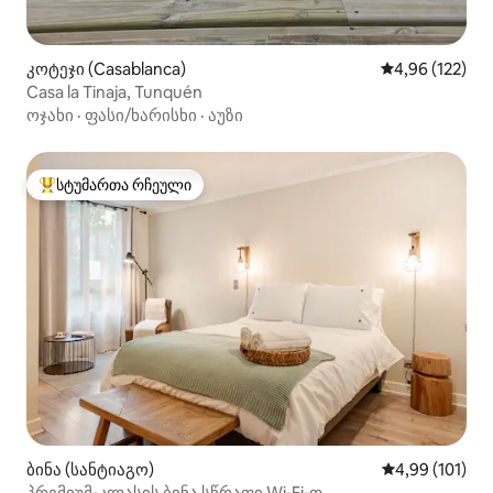
კოტეჯი (Casablanca)
საშუალო შეფა
4,96 (122)
Casa la Tinaja, Tunquén
ოჯახი
·
ფასი/ხარისხი
·
აუზი
სტუმართა რჩეული
სტუმართა რჩეული მოწინავე ვარიანტი
ბინა (სანტიაგო)
საშუალო შეფა
4,99 (101)
პრემიუმ‑კლასის ბინა სწრაფი Wi‑Fi‑თ,