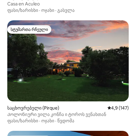
Casa en Aculeo
ფასი/ხარისხი
·
ოჯახი
·
გასვლა
სტუმართა რჩეული
სტუმართა რჩეული
საცხოვრებელი (Pirque)
საშუალო შეფ
4,9 (147)
Კოლონიური ვილა კონჩა ი ტოროს ვენახთან
ფასი/ხარისხი
·
ოჯახი
·
წვდომა