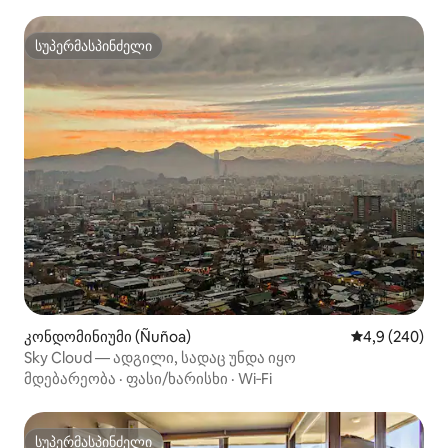
სუპერმასპინძელი
სუპერმასპინძელი
კონდომინიუმი (Ñuñoa)
საშუალო შეფა
4,9 (240)
Sky Cloud — ადგილი, სადაც უნდა იყო
მდებარეობა
·
ფასი/ხარისხი
·
Wi‑Fi
სუპერმასპინძელი