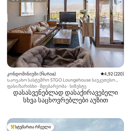
სუპერმასპინძელი
კონდომინიუმი (Ñuñoa)
საშუალო შეფას
4,92 (220)
Საოჯახო სასტუმრო STGO Loungehouse საუკეთესო
ანდების ხედით
ფასი/ხარისხი
·
მდებარეობა
·
სიზუსტე
დასასვენებლად დასაქირავებელი
სხვა საცხოვრებლები აუზით
სტუმართა რჩეული
სტუმართა რჩეული მოწინავე ვარიანტი