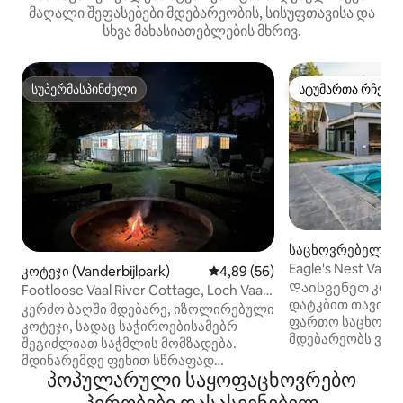
მაღალი შეფასებები მდებარეობის, სისუფთავისა და
სხვა მახასიათებლების მხრივ.
სუპერმასპინძელი
სტუმართა რჩეულ
სუპერმასპინძელი
სტუმართა რჩეულ
საცხოვრებელი (P
Eagle's Nest Vaal 
კოტეჯი (Vanderbijlpark)
საშუალო შეფასებაა 5‑დან 4,
4,89 (56)
Დაისვენეთ კომ
Footloose Vaal River Cottage, Loch Vaal,
დატკბით თავისუ
Vdbp
კერძო ბაღში მდებარე, იზოლირებული
ფართო საცხოვრებ
კოტეჯი, სადაც საჭიროებისამებრ
მდებარეობს ვაალ 
შეგიძლიათ საჭმლის მომზადება.
გოლფ ‑ ესთეიტში
მდინარემდე ფეხით სწრაფად
Ახლომახლო და მ
პოპულარული საყოფაცხოვრებო
მიხვალთ. 3 საძინებელი და საძილე
ბევრი რამ არის 
დივანი მისაღებ ოთახში. კერძო აუზი,