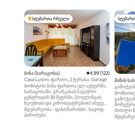
სტუმართა რჩეული
სტუმარ
სტუმართა რჩეული მოწინავე ვარიანტი
სტუმარ
ბინა (სარაგოსა)
საშუალო შეფასებაა 5‑
4,99 (122)
Casa Luismi. ფართო, 2 ტერასა. Garage
მიწის სა
Ბონიტოს ბინა ფართოა ელ-აქტურში,
გამოქვა
სარაგოსაში. გრანკასას სავაჭრო
უკან მალ
Მომხიბლ
ცენტრიდან 30 მეტრში, (ბოულინგის
გამოქვა
ხეივნითა და კინოთეატრებით) ასევე
მოჩუქურთ
არის მსოფლიო სავაჭრო ცენტრის წინ,
მდებარეობა
·
ფასი/ხარისხი
·
საყოფ.
Თბილი ზ
(WTCZ) ძალიან ფართო ბარებისა და
პირობები
ზაფხულში. Სრულად აღჭუ
მდებარე
რესტორნების (რომელიც ყველა
სამზარე
გემოვნებას აკმაყოფილებს),
ეზოში, მ
აკვარიუმი, ექსპო ტერიტორია,
Ძალიან 