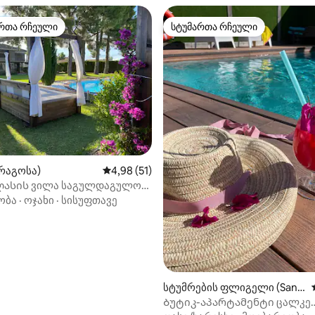
რთა რჩეული
სტუმართა რჩეული
ა რჩეული მოწინავე ვარიანტი
სტუმართა რჩეული
რაგოსა)
საშუალო შეფასებაა 5‑დან 4,98, 51 მიმოხ
4,98 (51)
ასის ვილა საგულდაგულოდ
 აუზით
ობა
·
ოჯახი
·
სისუფთავე
დან 4,75, 191 მიმოხილვა
სტუმრების ფლიგელი (Sant
a Fe)
Ბუტიკ-აპარტამენტი ცალკე