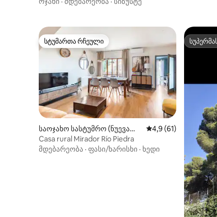
ოჯახი
·
მდებარეობა
·
სიზუსტე
სტუმართა რჩეული
სუპერმა
სტუმართა რჩეული
სუპერმა
საოჯახო სასტუმრო (ნუევალ
საშუალო შეფასებაა 
4,9 (61)
ოსი)
Casa rural Mirador Río Piedra
მდებარეობა
·
ფასი/ხარისხი
·
ხედი