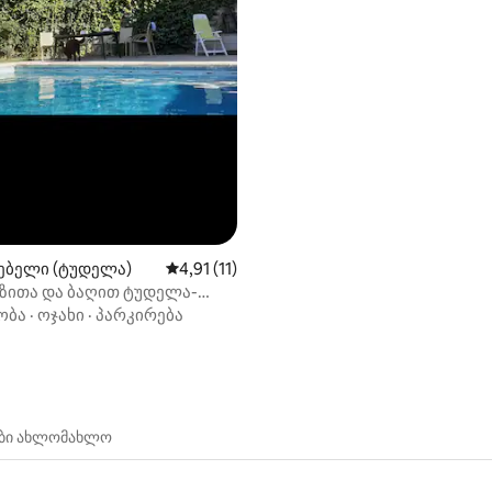
ებელი (ტუდელა)
საშუალო შეფასებაა 5‑დან 4,91, 11 მიმოხ
4,91 (11)
უზითა და ბაღით ტუდელა-
სი
ობა
·
ოჯახი
·
პარკირება
ები ახლომახლო