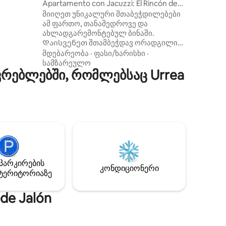
Apartamento con Jacuzzi: El Rincón de
las Delicias
მიიღეთ უნიკალური შთაბეჭდილებები
რომელიც
ამ ფართო, თანამედროვე და
თვათ,
ახლადგარემონტებულ ბინაში.
მზეზე
Დაისვენეთ შთამბეჭდავ ორადგილიან
ს გრილ-
ჯაკუზში, დატკბით ფართო
მდებარეობა
·
ფასი/ხარისხი
·
ი
საძინებლით, მყუდრო მისაღები
სამზარეულო
კლებით.
რებლებში, რომლებსაც Urrea
ოთახითა და სამზარეულოთი, რომ
ის
თავი ისე იგრძნოთ, როგორც საკუთარ
სახლში მდებარეობა დაუვიწყარია:
დელისიასის სადგურის წინ, ცენტრთან
პირდაპირი კავშირგაბმულობით და,
ამავდროულად, იდეალური სიმშვიდით
დასასვენებლად. გარდა ამისა, სულ
რაღაც 1 წუთის სავალზეა მერკადონა.
დაჯავშნეთ ახლავე და მიიღეთ
დაუვიწყარი სტუმრობის
პარკირების
შესაძლებლობა!
კონდიციონერი
ტერიტორიაზე
de Jalón