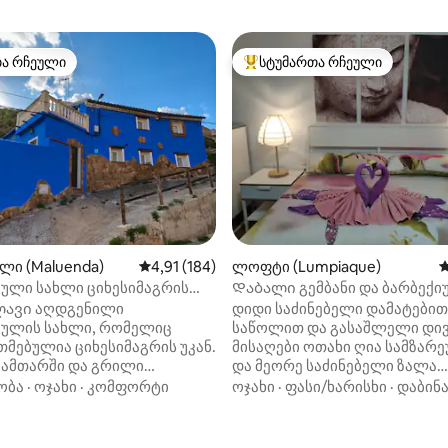
თა რჩეული
სტუმართა რჩეული
თა რჩეული
სტუმართა რჩეული მოწინავე ვ
დან 4,99, 122 მიმოხილვა
ხლი (Maluenda)
საშუალო შეფასებაა 5‑დან 4,91, 184 მიმოხ
4,91 (184)
ლოფტი (Lumpiaque)
ს
ბული სახლი ციხესიმაგრის
Დაბალი გემბანი და ბარბექი
უენდაში
სარაგოსას მახლობლად
ავი აღდგენილი
დიდი საძინებელი დამატებით
ბულის სახლი, რომელიც
საწოლით და გასაშლელი დივ
მებულია ციხესიმაგრის უკან.
მისაღები ოთახი ღია სამზა
ამთარში და გრილი
და მეორე საძინებელი ზალა
რვილი
ორადგილიანი გასაშლელი დ
ობა
·
ოჯახი
·
კომფორტი
ოჯახი
·
ფასი/ხარისხი
·
დაბინა
ულო და გარე მწვადი კერძო
სასადილო ოთახი მისაღებ ოთ
აგიდითა და სკამებით.
საუზმის ადგილი სამზარეულ
მყუდრო მისაღები ოთახი
გვერდით. აბაზანა-ტუალეტი