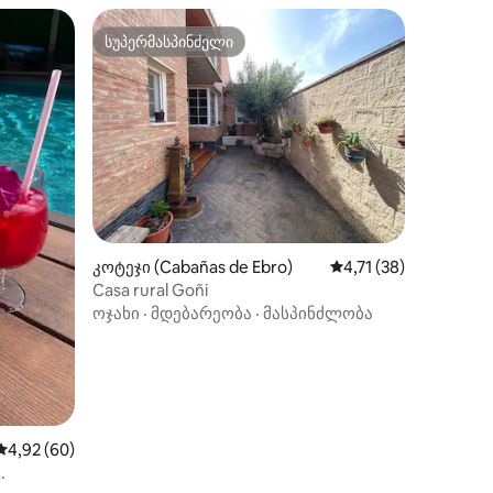
სუპერმასპინძელი
სუპერმასპინძელი
ილვა
კოტეჯი (Cabañas de Ebro)
საშუალო შეფასებაა 
4,71 (38)
Casa rural Goñi
ოჯახი
·
მდებარეობა
·
მასპინძლობა
საშუალო შეფასებაა 5‑დან 4,92, 60 მიმოხილვა
4,92 (60)