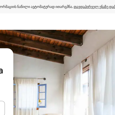
ორმაციის ნაწილი ავტომატურად ითარგმნა. 
თავდაპირველ ენაზე და
a
ციისთვის გამოიყენეთ კლავიშები ზემოთ/ქვემოთ მიმართული ისრებით 