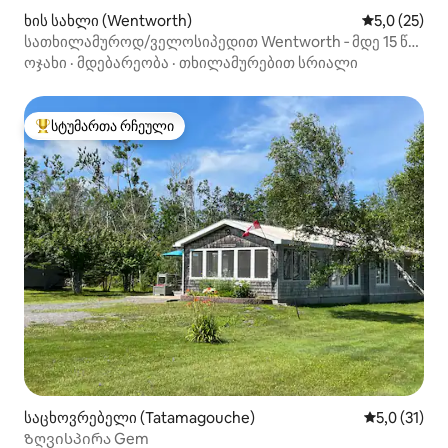
ხის სახლი (Wentworth)
საშუალო შე
5,0 (25)
სათხილამუროდ/ველოსიპედით Wentworth ‑ მდე 15 წთ.
2BR ჰიდრომასაჟიანი აუზით!
ოჯახი
·
მდებარეობა
·
თხილამურებით სრიალი
სტუმართა რჩეული
სტუმართა რჩეული მოწინავე ვარიანტი
საცხოვრებელი (Tatamagouche)
საშუალო შე
5,0 (31)
Ზღვისპირა Gem