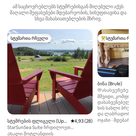
ამ საცხოვრებლებს სტუმრებისგან მიღებული აქვს
მაღალი შეფასებები მდებარეობის, სისუფთავისა და
სხვა მახასიათებლების მხრივ.
სტუმართა რჩეული
სტუმართა რჩე
სტუმართა რჩეული
სტუმართა რჩეული
ბინა (Brule)
Დასასვენებელი
მშვიდი, კომფო
დასასვენებელი 
ხის სახლი ბრულ
და ლაბრადორში
საფეხმავლო და 
ოჯახი
·
მდებარეო
სტუმრების ფლიგელი (Upp
საშუალო შეფასებაა 5‑დან 4,
4,93 (28)
ბილიკები. პლაჟე
er Malagash)
StarSunSea Suite ჩრდილოეთ
სავალზეა გზის ქ
სანაპიროზე
Ახალი შოტლანდიის