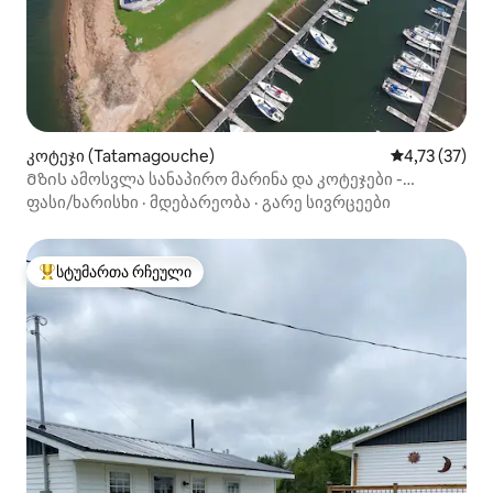
კოტეჯი (Tatamagouche)
საშუალო შეფ
4,73 (37)
Მზის ამოსვლა სანაპირო მარინა და კოტეჯები -
წითელი სპინეკერი
ფასი/ხარისხი
·
მდებარეობა
·
გარე სივრცეები
სტუმართა რჩეული
სტუმართა რჩეული მოწინავე ვარიანტი