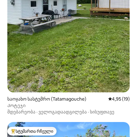
საოჯახო სასტუმრო (Tatamagouche)
საშუალო შეფ
4,95 (19)
Კოტეჯი
მდებარეობა
·
ველოგადაადგილება
·
სისუფთავე
სტუმართა რჩეული
სტუმართა რჩეული მოწინავე ვარიანტი