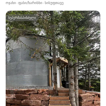
ოჯახი
·
ფასი/ხარისხი
·
სისუფთავე
სუპერმასპინძელი
სუპერმასპინძელი