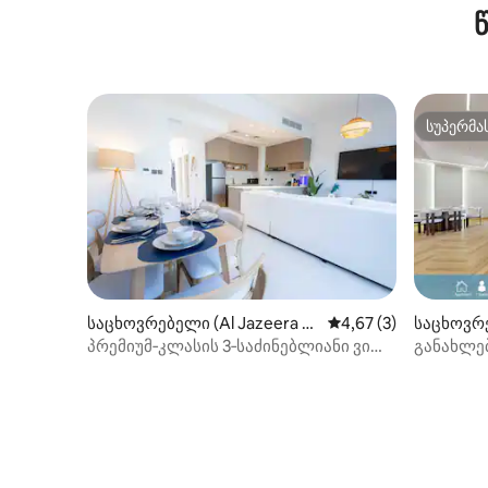
სუპერმა
სუპერმა
საცხოვრებელი (Al Jazeera Al
საშუალო შეფასებაა 
4,67 (3)
საცხოვრე
Hamra)
პრემიუმ‑კლასის 3‑საძინებლიანი ვილა
განახლე
პირადი ბაღით | პირადი პლაჟი
3 საწოლი
მდებარე