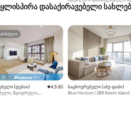
წყლისპირა დასაქირავებელი სახლებ
გაისეირნეთ პლაჟზე!
სპინძელი
სპინძელი
5‑დან 4,67, 3 მიმოხილვა
ბელი (დუბაი)
საშუალო შეფასებაა 5‑დან 4,5, 6 მიმოხ
4,5 (6)
საცხოვრებელი (აბუ-დაბი)
ბული, მდიდრული,
Blue Horizon | 2BR Reem Island
თ l JBR‑ის პლაჟი l საუკეთესო
ობა