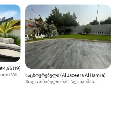
|2საძინებელი |მარინაზე ხედი
საშუალო შეფასებაა 5‑დან 4,95, 19 მიმოხილვა
4,95 (19)
oom Villa
საცხოვრებელი (Al Jazeera Al Hamra)
Ვილა არაბული რას-ალ-ხაიმას
ნავსადგურის მოპირდაპირე მხარეს,
მსოფლიოს ულამაზესი ზამთრისთვის
ილვა