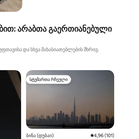
ბით: არაბთა გაერთიანებული
ფთავისა და სხვა მახასიათებლების მხრივ.
ბინა (დუ
სტუმართა რჩეული
სტუმარ
არიანტი
სტუმართა რჩეული
სტუმარ
Მდიდრულ
განსაცვ
Საოცარი
Იტევს 4
გასაშლე
Სასტუმ
პირობები მ
სპორტდა
საბავშვო
Ეს სტუდ
ბინა (დუბაი)
საშუალო შეფასებაა 5
4,96 (101)
ილვა
ბიზნეს-ბ