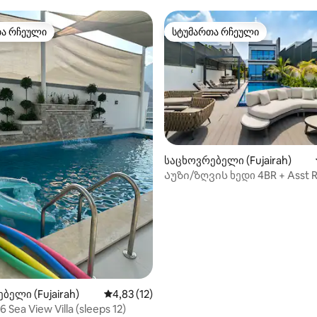
თა რჩეული
სტუმართა რჩეული
თა რჩეული
სტუმართა რჩეული
საცხოვრებელი (Fujairah)
Აუზი/ზღვის ხედი 4BR + Asst R
საკუთარი აუზით
ბელი (Fujairah)
საშუალო შეფასებაა 5‑დან 4,83, 12 მიმოხ
4,83 (12)
 Sea View Villa (sleeps 12)