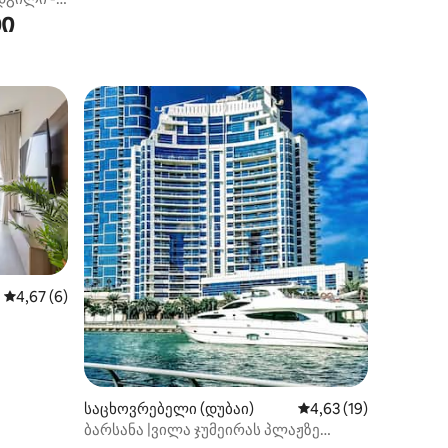
ოთახი მომსახურე პერსონალისთვის
ი
დუბაის მარინაში
ილვა
საშუალო შეფასებაა 5‑დან 4,67, 6 მიმოხილვა
4,67 (6)
საცხოვრებელი (დუბაი)
საშუალო შეფასებაა 
4,63 (19)
ბარსანა |ვილა ჯუმეირას პლაჟზე