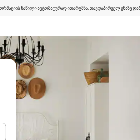
ორმაციის ნაწილი ავტომატურად ითარგმნა. 
თავდაპირველ ენაზე და
ციისთვის გამოიყენეთ კლავიშები ზემოთ/ქვემოთ მიმართული ისრებით 