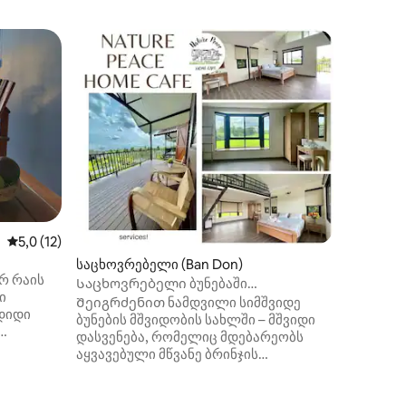
სასტუმრ
U Thong)
Schutzen
Სასტუმრ
მრავალ
ღირსშეს
Hearts of
San, Pe
შიდა სი
მხოლოდ 
სიმშვიდ
სავაჭრ
3 კილომ
ახლოს მ
საშუალო შეფასებაა 5‑დან 5,0, 12 მიმოხილვა
5,0 (12)
მაღაზია
კილომე
საცხოვრებელი (Ban Don)
რ რაის
Საცხოვრებელი ბუნებაში
ი
მშვიდობისთვის
Შეიგრძენით ნამდვილი სიმშვიდე
დიდი
ბუნების მშვიდობის სახლში – მშვიდი
დასვენება, რომელიც მდებარეობს
ჩვენი
აყვავებული მწვანე ბრინჯის
მინდვრების შუაგულში, რომელიც
 მშვიდ
გარშემორტყმულია მაღალი ხეებითა
აცურაო
და ორგანული ბაღებით, რომლებიც