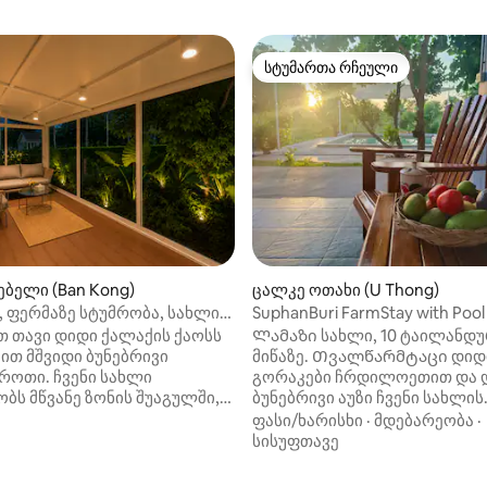
სტუმართა რჩეული
სტუმართა რჩეული
ბელი (Ban Kong)
ცალკე ოთახი (U Thong)
lla, ფერმაზე სტუმრობა, სახლი
SuphanBuri FarmStay with Pool
ბლით
 თავი დიდი ქალაქის ქაოსს
Ლამაზი სახლი, 10 ტაილანდუ
ით მშვიდი ბუნებრივი
მიწაზე. Თვალწარმტაცი დიდ
როთი. ჩვენი სახლი
გორაკები ჩრდილოეთით და 
ბს მწვანე ზონის შუაგულში,
ბუნებრივი აუზი ჩვენი სახლის
რშემო ბრინჯის ველები,
გვერდით დასავლეთით ქმნის 
ფასი/ხარისხი
·
მდებარეობა
·
ხეები და სუფთა ჰაერია. ის
მიმდებარე ტერიტორიის
სისუფთავე
ია დასასვენებლად,
ტოპოგრაფიას ძალიან წყნარ,
ობა არ აქვს,
გარემოში. Დაჩრდილული ს