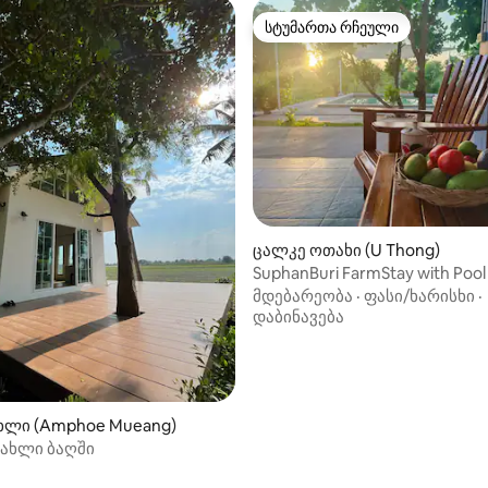
სტუმართა რჩეული
სტუმართა რჩეული
ცალკე ოთახი (U Thong)
SuphanBuri FarmStay with Pool
მდებარეობა
·
ფასი/ხარისხი
·
დაბინავება
ხლი (Amphoe Mueang)
სახლი ბაღში