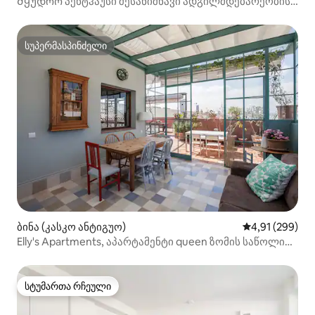
Მყუდრო პენტჰაუსი შესანიშნავი ადგილმდებარეობის
ისტორიული უბანი
სუპერმასპინძელი
სუპერმასპინძელი
ბინა (კასკო ანტიგუო)
საშუალო შეფა
4,91 (299)
Elly's Apartments, აპარტამენტი queen ზომის საწოლით
და...
სტუმართა რჩეული
სტუმართა რჩეული