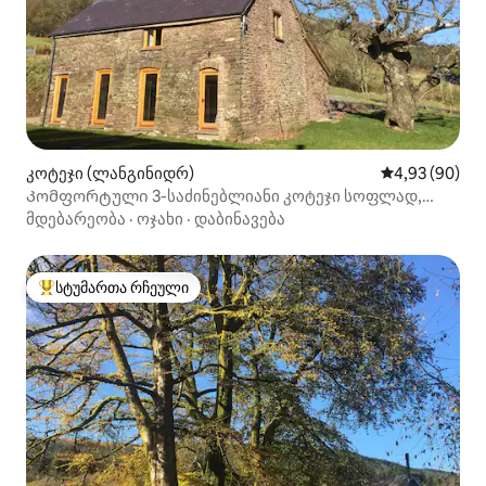
კოტეჯი (ლანგინიდრ)
საშუალო შეფა
4,93 (90)
Კომფორტული 3-საძინებლიანი კოტეჯი სოფლად,
ბრეკონშირში
მდებარეობა
·
ოჯახი
·
დაბინავება
სტუმართა რჩეული
სტუმართა რჩეული მოწინავე ვარიანტი