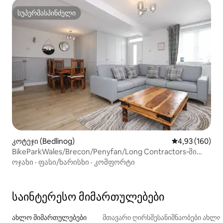
სუპერმასპინძელი
სუპერმასპინძელი
კოტეჯი (Bedlinog)
საშუალო შეფა
4,93 (160)
BikeParkWales/Brecon/Penyfan/Long Contractors‑ში
სტუმრობა
ოჯახი
·
ფასი/ხარისხი
·
კომფორტი
საინტერესო მიმართულებები
ახლო მიმართულებები
მთავარი ღირსშესანიშნაობები ახლ