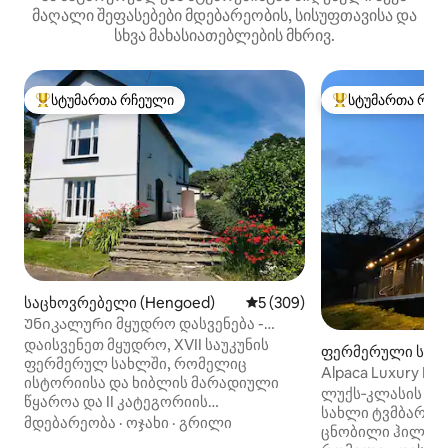
მაღალი შეფასებები მდებარეობის, სისუფთავისა და
სხვა მახასიათებლების მხრივ.
სტუმართა რჩეული
სტუმართა რჩე
სტუმართა რჩეული მოწინავე ვარიანტი
სტუმართა რჩეული
საცხოვრებელი (Hengoed)
საშუალო შეფასებაა 5‑დან 5
5 (309)
Უნიკალური მყუდრო დასვენება -
ფართო 3-საწოლიანი ფერმერული
დაისვენეთ მყუდრო, XVII საუკუნის
ფერმერული საც
სახლი
ფერმერულ სახლში, რომელიც
ლი (რისკა)
Alpaca Luxury Lod
ისტორიისა და ხიბლის მარადიული
გარდენფილდის ხ
ლუქს‑კლასის და
წყაროა და II კატეგორიის
სახლი ტვმბარლვმ
არქიტექტურული ძეგლის სტატუსით
მდებარეობა
·
ოჯახი
·
გრილი
ცნობილი ჰილფორ
სარგებლობს. Cascade House