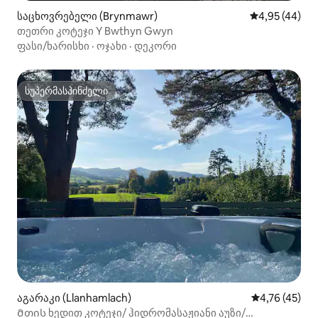
საცხოვრებელი (Brynmawr)
საშუალო შეფა
4,95 (44)
თეთრი კოტეჯი Y Bwthyn Gwyn
ფასი/ხარისხი
·
ოჯახი
·
დეკორი
სუპერმასპინძელი
სუპერმასპინძელი
აგარაკი (Llanhamlach)
საშუალო შეფ
4,76 (45)
Მთის ხედით კოტეჯი/ ჰიდრომასაჟიანი აუზი/