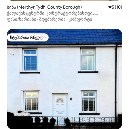
ბინა (Merthyr Tydfil County Borough)
საშუალო შ
5 (10)
ქალაქის ცენტრში, კონტრაქტორებისთვის
მოსახერხებელი|მატარებლის და ავტობუსის
ფასი/ხარისხი
·
მდებარეობა
·
კომფორტი
გაჩერებებთან სავალ მანძილზე
სტუმართა რჩეული
სტუმართა რჩეული