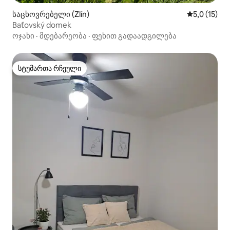
საცხოვრებელი (Zlín)
საშუალო შე
5,0 (15)
Baťovský domek
ოჯახი
·
მდებარეობა
·
ფეხით გადაადგილება
სტუმართა რჩეული
სტუმართა რჩეული