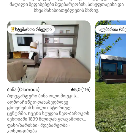
მაღალი შეფასებები მდებარეობის, სისუფთავისა და
სხვა მახასიათებლების მხრივ.
სტუმართა რჩეული
სტუმართა რჩეულ
სტუმართა რჩეული მოწინავე ვარიანტი
სტუმართა რჩეულ
ბინა (Olomouc)
საშუალო შეფასებაა 5‑დან 5,
5,0 (116)
Ელეგანტური ბინა ოლომოუკის
შუაგულში
Აღმოაჩინეთ თანამედროვე
ცხოვრების ხიბლი ისტორიულ
ცენტრში. Ჩვენი სტუდია ნეო-ბაროკოს
შენობაში 1899 წლიდან გთავაზობთ
ფუფუნებისა და ტრადიციების
ფასი/ხარისხი
·
მდებარეობა
·
იდეალურ ნაზავს. Პრესტიჟული
კონდიცირება