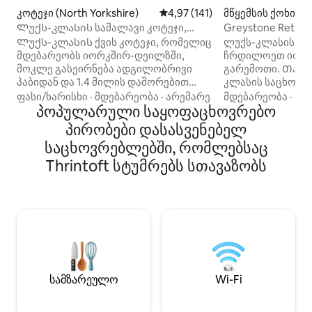
კოტეჯი (North Yorkshire)
საშუალო შეფასებაა 5‑დან 4,9
4,97 (141)
მწყემსის ქოხი (No
hire)
Ლუქს-კლასის სამალავი კოტეჯი,
Greystone Retrea
რომელიც მდებარეობს იორკშირ-
Ლუქს-კლასის ქვის კოტეჯი, რომელიც
ლუქს-კლასის ს
დეილსში
მდებარეობს იორკშირ-დეილზში,
ჩრდილოეთ იორ
მოკლე გასეირნება ადგილობრივი
გარემოთი. Თანამედროვე ლუქს-
პაბიდან და 1.4 მილის დაშორებით
კლასის საცხოვ
ბაზრის ქალაქ მაშამიდან, სამალავი
და მშვიდ გარემ
ფასი/ხარისხი
·
მდებარეობა
·
არემარე
მდებარეობა
·
ფა
შესანიშნავი ადგილია შეშის ღუმელის
პოპულარული საყოფაცხოვრებო
ზომის საწოლსა 
წინ მყუდროებისთვის ან ულამაზესი
საშხაპეს. 7 ‑ ად
პირობები დასასვენებელ
სოფლის დასათვალიერებლად,
ჰიდრომასაჟიანი 
საცხოვრებლებში, რომლებსაც
კარიდან სეირნობით. Თანამედროვე
გაძლევთ, დაისვე
ინტერიერი აერთიანებს თანამედროვე
საკუთარი ბაღის ტე
Thrintoft სტუმრებს სთავაზობს
დიზაინს უცნაურ ორიგინალურ
აქ ვცხოვრობთ, 
ფუნქციებთან რომანტიკული
გაიგონოთ, რომ ჩ
განმარტოების შესაქმნელად,
თამაშობენ. Wi‑Fi კავშირს
რომელთა გადახედვაც გსურთ.
არ გთავაზობთ, 
Შინაურ ცხოველებს მივესალმებით,
არასაიმედოა. ს
მაღალი სიჩქარის Wi ‑ Fi კავშირი,
თავისუფლად შე
პარკირების ადგილი ქუჩაში, ბაღისა
ინტერნეტს თქვე
და საზაფხულო სახლის სამუშაო
გამოიყენოთ მო
სამზარეულო
Wi-Fi
სივრცე.
DVD‑პლეერი.