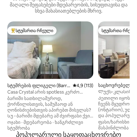
მაღალი შეფასებები მდებარეობის, სისუფთავისა და
სხვა მახასიათებლების მხრივ.
სტუმართა რჩეული
სტუმართა რჩეულ
სტუმართა რჩეული მოწინავე ვარიანტი
სტუმართა რჩეულ
საცხოვრებელი (B
სტუმრების ფლიგელი (Barri
საშუალო შეფასებაა 5‑დან 4,
4,9 (113)
e)
Ლუქს-კლასის და
Casa Crystal არის spotless კერძო
სტუდია SW Barrie
Კეთილი იყოს თქ
ბარიში სათხილამუროდ,
ჩვენს მყუდრო და
ქორწილისთვის, სამუშაოდ ან
(ონტარიო), ულამ
ღონისძიებისთვის აპირებთ მისვლას?
და პოპულარული
Სუ ‑ ბარიში მდებარე ამ ძვირფასი ქვის
სავალ მანძილზე.
საცხოვრებელში სტუმრობისას
ფასი/ხარისხი
·
მ
ოჯახი
·
მდებარეობა
·
ხანგრძლივი
იდეალურია დასა
ყველაფერთან ახლოს იქნებით.
მასპინძლობა
სტუმრობა
თავგადასავლები
Casa Crystal ლამაზი, სუფთა პირადი
პოპულარული საყოფაცხოვრებო