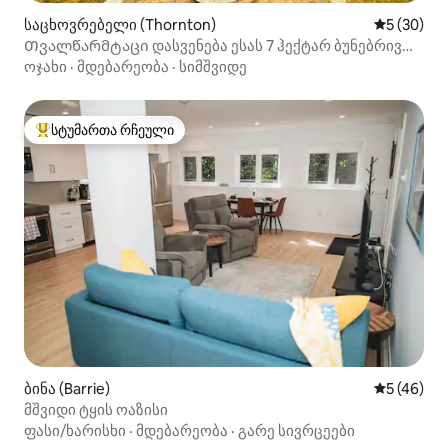
საცხოვრებელი (Thornton)
საშუალო შ
5 (30)
Თვალწარმტაცი დასვენება ესას 7 ჰექტარ ბუნებრივ
სილამაზეში
ოჯახი
·
მდებარეობა
·
სიმშვიდე
სტუმართა რჩეული
სტუმართა რჩეული მოწინავე ვარიანტი
ბინა (Barrie)
საშუალო შ
5 (46)
მშვიდი ტყის ოაზისი
ფასი/ხარისხი
·
მდებარეობა
·
გარე სივრცეები