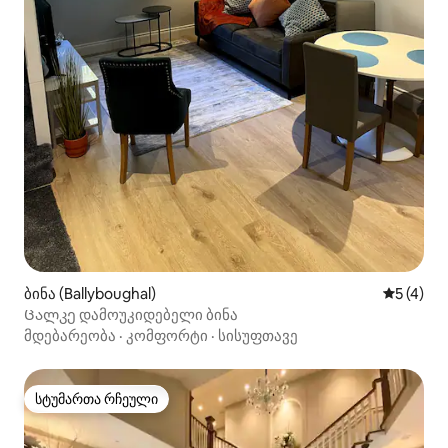
ბინა (Ballyboughal)
საშუალო 
5 (4)
Ცალკე დამოუკიდებელი ბინა
მდებარეობა
·
კომფორტი
·
სისუფთავე
სტუმართა რჩეული
სტუმართა რჩეული