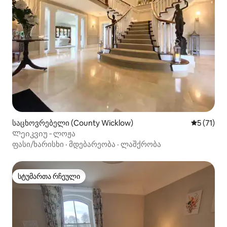
საცხოვრებელი (County Wicklow)
საშუალო 
5 (71)
Ლეიკვიუ ‑ ლოჟა
ფასი/ხარისხი
·
მდებარეობა
·
ლაშქრობა
სტუმართა რჩეული
სტუმართა რჩეული