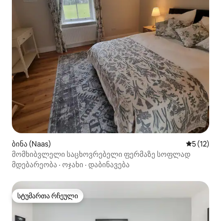
ბინა (Naas)
საშუალო 
5 (12)
მომხიბვლელი საცხოვრებელი ფერმაზე სოფლად
მდებარეობა
·
ოჯახი
·
დაბინავება
სტუმართა რჩეული
სტუმართა რჩეული