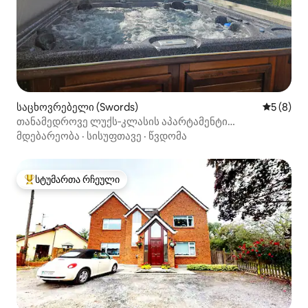
საცხოვრებელი (Swords)
საშუალო 
5 (8)
თანამედროვე ლუქს‑კლასის აპარტამენტი
ჰიდრომასაჟიანი აუზით დუბლინში
მდებარეობა
·
სისუფთავე
·
წვდომა
სტუმართა რჩეული
სტუმართა რჩეული მოწინავე ვარიანტი