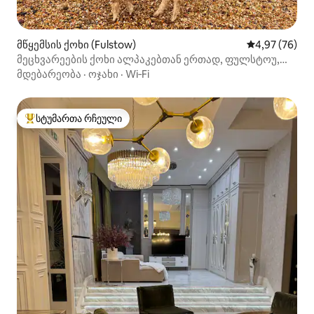
მწყემსის ქოხი (Fulstow)
საშუალო შეფა
4,97 (76)
მეცხვარეების ქოხი ალპაკებთან ერთად, ფულსტოუ,
ლინკოლნშირი
მდებარეობა
·
ოჯახი
·
Wi‑Fi
სტუმართა რჩეული
სტუმართა რჩეული მოწინავე ვარიანტი