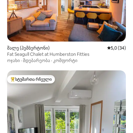
შალე (ჰემბერტონი)
საშუალო შე
5,0 (34)
Fat Seagull Chalet at Humberston Fitties
ოჯახი
·
მდებარეობა
·
კომფორტი
სტუმართა რჩეული
სტუმართა რჩეული მოწინავე ვარიანტი