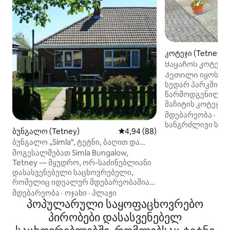
კოტეჯი (Tetney)
Ყაყაჩოს კოტეჯი -
სწრაფი Wi ‑ Fi
Კეთილი იყოს თქ
სედარ პარკში, ს
წარმოდგენილია 
მაჩიტის კოტეჯი,
იდეალურია კონ
მდებარეობა
·
ფა
Თითოეულ კოტეჯ
ხანგრძლივი სტუ
ბუნგალო (Tetney)
საშუალო შეფასებაა 5‑დან 4,9
4,94 (88)
საძინებელი, თან
ბუნგალო „Simla“, ტეტნი, ბაღით და
საშხაპითა და აბ
საპარკინგე ადგილით
მოგესალმებათ Simla Bungalow,
შესასვლელი, სწრ
Tetney — მყუდრო, ორ-საძინებლიანი
ტელევიზორი. Ს
დასასვენებელი საცხოვრებელი,
საშუალებას გაძ
რომელიც იდეალურ მდებარეობაშია
მოამზადოთ კერძე
ლინკოლნშირ-ვოლდსის, გრიმსბის,
საპარკინგე ადგ
მდებარეობა
·
ოჯახი
·
პლაჟი
კლითორპსისა და ჰამბერ‑ბენკის
პოპულარული საყოფაცხოვრებო
რაღაც 3 წუთის ს
ინდუსტრიული რეგიონების
პოპულარულ ჩინ
პირობები დასასვენებელ
დასათვალიერებლად. დაისვენეთ
ადგილობრივ პაბ