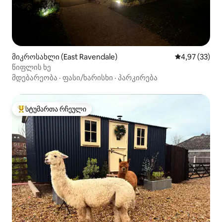
მიკროსახლი (East Ravendale)
საშუალო შეფა
4,97 (33)
წიფლის ხე
მდებარეობა
·
ფასი/ხარისხი
·
პარკირება
სტუმართა რჩეული
სტუმართა რჩეული მოწინავე ვარიანტი