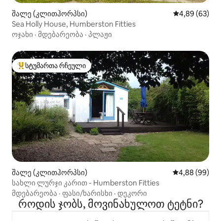
შალე (კლითჰორპსი)
საშუალო შეფა
4,89 (63)
Sea Holly House, Humberston Fitties
ოჯახი
·
მდებარეობა
·
პლაჟი
სტუმართა რჩეული
სტუმართა რჩეული მოწინავე ვარიანტი
შალე (კლითჰორპსი)
საშუალო შეფა
4,88 (99)
სახლი ლურჯი კარით - Humberston Fitties
მდებარეობა
·
ფასი/ხარისხი
·
დეკორი
როდის ჯობს, მოვინახულოთ ტეტნი?