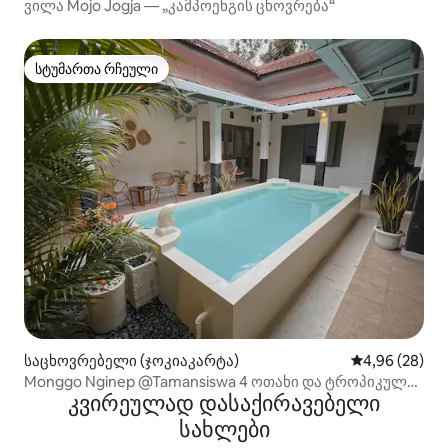
ვილა Mojo Jogja — „კამპოენგის ცხოვრება“
სტუმართა რჩეული
სტუმართა რჩეული
საცხოვრებელი (ჯოკიაკარტა)
საშუალო შეფა
4,96 (28)
Monggo Nginep @Tamansiswa 4 ოთახი და ტროპიკული
კვირეულად დასაქირავებელი
აუზი
სახლები