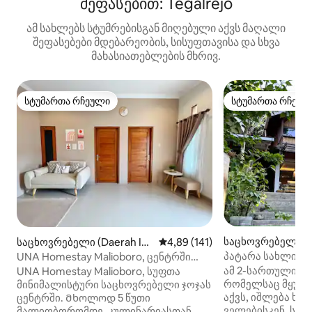
შეფასებით: Tegalrejo
ამ სახლებს სტუმრებისგან მიღებული აქვს მაღალი
შეფასებები მდებარეობის, სისუფთავისა და სხვა
მახასიათებლების მხრივ.
სტუმართა რჩეული
სტუმართა რჩეულ
სტუმართა რჩეული
სტუმართა რჩეულ
საცხოვრებელი (
საცხოვრებელი (Daerah Isti
საშუალო შეფასებაა 5‑დან 4,8
4,89 (141)
n Kasihan)
mewa Yogyakarta)
პატარა სახლი სა
UNA Homestay Malioboro, ცენტრში
ახლოს Malioboro
ამ 2-სართულიან
UNA Homestay Malioboro, სუფთა
რომელსაც მყუდ
მინიმალისტური საცხოვრებელი ჯოჯას
აქვს, იშლება ხე
ცენტრში. Მხოლოდ 5 წუთი
ველებისკენ. სა
მალიობორომდე, კულინარიასთან,