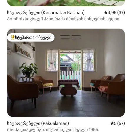
საცხოვრებელი (Kecamatan Kasihan)
საშუალო შეფ
4,95 (37)
Აიომის სივრცე 1 პანორამა ბრინჯის მინდვრის ხედით
სტუმართა რჩეული
სტუმართა რჩეული მოწინავე ვარიანტი
საცხოვრებელი (Pakualaman)
საშუალო შ
5 (57)
Რომა დიადჯენგი. ისტორიული ძეგლი 1956.