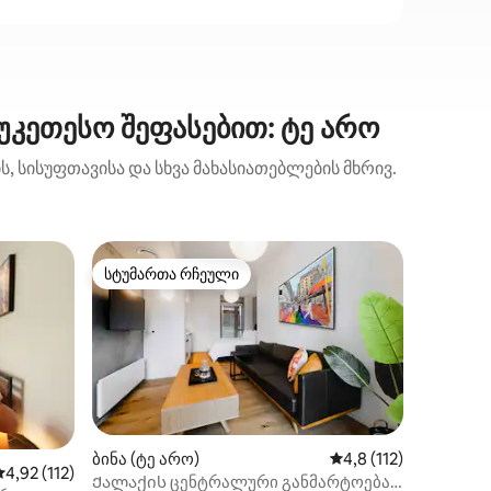
უკეთესო შეფასებით: ტე არო
, სისუფთავისა და სხვა მახასიათებლების მხრივ.
საცხოვრ
სტუმართა რჩეული
სტუმ
სტუმართა რჩეული
სტუმარ
ი)
Დატკბით
და ბაღი
Უელნესტ
მდებარე
Მშვიდი 
Ეს არის
დააჭირო
Დასასვ
გაახალ
გამოჯა
ბინა (ტე არო)
საშუალო შეფასებაა 
4,8 (112)
ილვა
საშუალო შეფასებაა 5‑დან 4,92, 112 მიმოხილვა
4,92 (112)
მოფიქრე
Ქალაქის ცენტრალური განმარტოება |