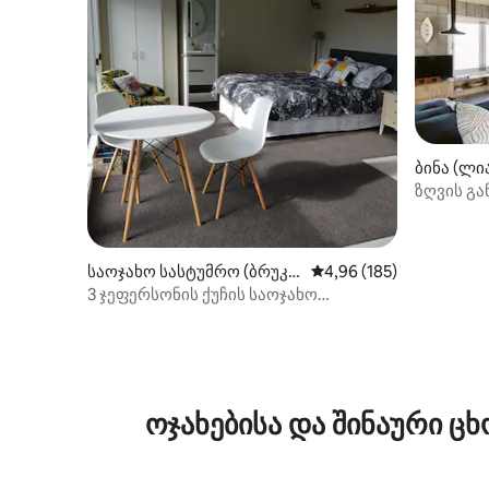
ბინა (ლი
ზღვის გა
საოჯახო სასტუმრო (ბრუკ
საშუალო შეფასებაა 5‑
4,96 (185)
ლინი)
3 ჯეფერსონის ქუჩის საოჯახო
სასტუმრო. ბრუკლინი. Wgtn
ოჯახებისა და შინაური 