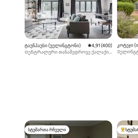
კოტეჯი (
ტაუნჰაუსი (უელინგტონი)
საშუალო შეფასებაა 5‑
4,91 (400)
Უელინგტ
Ცენტრალური თანამედროვე ქალაქის
კოტეჯი W
სახლი ეზოთი, პატიოთი და
ავტოფარეხით
სტუმართა რჩეული
სტუმა
სტუმართა რჩეული
სტუმართ