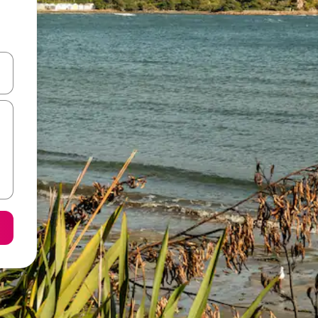
ციისთვის გამოიყენეთ კლავიშები ზემოთ/ქვემოთ მიმართული ისრებით 