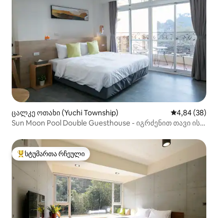
ცალკე ოთახი (Yuchi Township)
საშუალო შეფა
4,84 (38)
Sun Moon Pool Double Guesthouse - იგრძენით თავი ისე,
როგორც სახლი ავტობუსის ტერმინალის გვერდით, 5
წუთის სავალზე ნავების პირამდე და მოსახერხებელი
მაღაზია.
სტუმართა რჩეული
სტუმართა რჩეული მოწინავე ვარიანტი