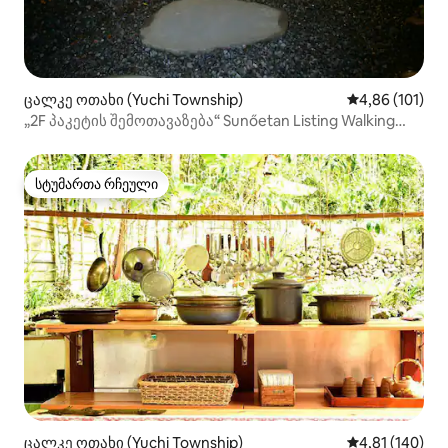
ცალკე ოთახი (Yuchi Township)
საშუალო შეფა
4,86 (101)
„2F პაკეტის შემოთავაზება“ Sunőetan Listing Walking
Pier 2min, textured home next to convenience store - 2F
პაკეტი
სტუმართა რჩეული
სტუმართა რჩეული
ცალკე ოთახი (Yuchi Township)
საშუალო შეფა
4,81 (140)