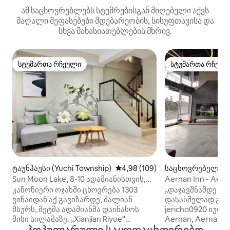
ამ საცხოვრებლებს სტუმრებისგან მიღებული აქვს
მაღალი შეფასებები მდებარეობის, სისუფთავისა და
სხვა მახასიათებლების მხრივ.
სტუმართა რჩეული
სტუმართა რჩეულ
სტუმართა რჩეული
სტუმართა რჩეულ
ტაუნჰაუსი (Yuchi Township)
საშუალო შეფასებაა 5‑დან 4,9
4,98 (109)
საცხოვრებელი (
Village)
Sun Moon Lake, 8-10 ადამიანისთვის,
Aernan Inn - Aern
მთლიანი სახლი, შიდა პარკინგი,
ადამიანისთვის, 
კანონიერი ოჯახში ცხოვრება 1303
„დაჯავშნამდე და
ტრამვაის დამტენი
მთლიანი სახლი 
ვინაიდან აქ გავიზარდე, ძალიან
დასასმელად გამო
Lake, Jiuzu, Qingj
მსურს, მეტმა ადამიანმა დაინახოს
jericho0920 იურიდიული მისამართი:
გაზონი, შესაძლ
მისი სილამაზე. „Xianjian Riyue“
Aernan, Aernan 
წვეულებების გა
შევქმენით იმ იმედით, რომ ყველა
ნანტუს ოლქში, ნომერი