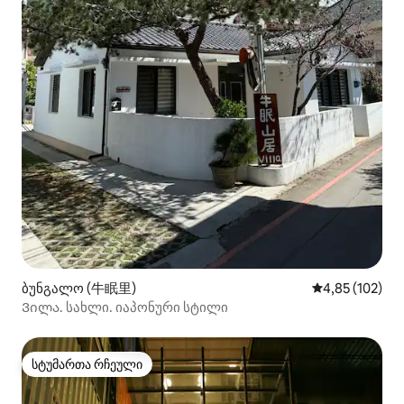
ბუნგალო (牛眠里)
საშუალო შეფა
4,85 (102)
Ვილა. სახლი. იაპონური სტილი
სტუმართა რჩეული
სტუმართა რჩეული