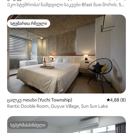
Ეკო სტუმრობა! ნამდვილი საკვები Bfast მათ შორის. 5
წუთიანი ტბა. ბუნება!
სტუმართა რჩეული
სტუმართა რჩეული
ცალკე ოთახი (Yuchi Township)
საშუალო შეფ
4,88 (8)
Rantic Double Room, Guyue Village, Sun Sun Lake
სუპერმასპინძელი
სუპერმასპინძელი