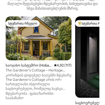
მაღალი შეფასებები მდებარეობის, სისუფთავისა და
სხვა მახასიათებლების მხრივ.
სტუმართა რჩეული
სტუმართა რჩე
სტუმართა რჩეული
სტუმართა რჩეული
საოჯახო სასტუმრო (Hobar
საშუალო შეფასებაა 5‑დან 4,9
4,92 (117)
t)
The Gardener's Cottage – Heritage
Hideaway Glebe
კორინდას დიდებულ ბაღებში მდებარე
The Gardener's Cottage არის ორ-
სართულიანი ისტორიული
საცხოვრებელი, რომელიც სავსეა
ხიბლით. დაისვენეთ ხის წვის მყუდრო
მდებარეობა
·
ფასი/ხარისხი
·
ბუხართან, ისადილეთ ღია სივრცეში,
სააბაზანო
საიდანაც ფრანგული კარები თქვენს
საცხოვრებელი (