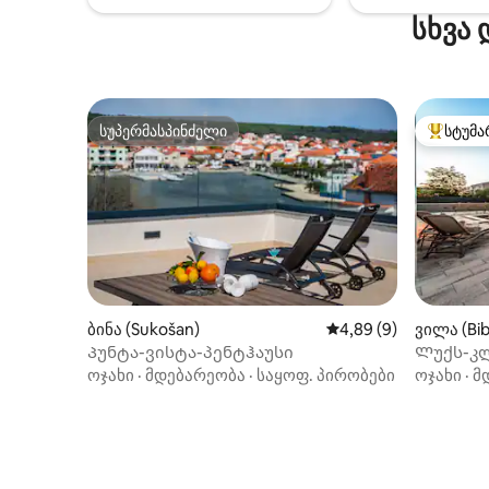
5‑წუთიან
სხვა 
სუპერმასპინძელი
სტუმა
სუპერმასპინძელი
სტუმართ
ბინა (Sukošan)
საშუალო შეფასებაა 
4,89 (9)
ვილა (Bib
Პუნტა-ვისტა-პენტჰაუსი
Ლუქს-კლ
აუზი, ჯა
ოჯახი
·
მდებარეობა
·
საყოფ. პირობები
ოჯახი
·
მ