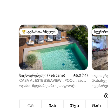
სტუმართა რჩეული
სტუმარ
სტუმართა რჩეული მოწინავე ვარიანტი
სტუმარ
საცხოვრებელი (Petrčane)
საშუალო შეფასებაა 
5,0 (14)
საცხოვრე
CASA AL ESTE #SEAVIEW #POOL #sauna
Დასასვე
#fitness #yoga
დვორი
ოჯახი
·
მდებარეობა
·
კომფორტი
მდებარე
რ
თვე
Იან
Თებ
Მარ