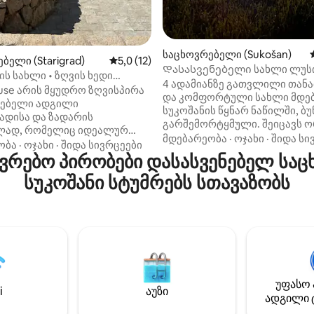
საცხოვრებელი (Sukošan)
ბელი (Starigrad)
საშუალო შეფასებაა 5‑დან 5,0, 12 მიმოხ
5,0 (12)
Დასასვენებელი სახლი ლუს
ის სახლი • ზღვის ხედი
4 ადამიანზე გათვლილი თან
 სტუმრობა
use არის მყუდრო ზღვისპირა
და კომფორტული სახლი მდე
ნებელი ადგილი
სუკოშანის წყნარ ნაწილში, ბ
ადისა და ზადარის
გარშემორტყმული. შეიცავს 
ად, რომელიც იდეალურ
საძინებელს ორმაგი საწოლი
მდებარეობა
·
ოჯახი
·
შიდა სი
ქმნის პირად სივრცესა და
ობა
·
ოჯახი
·
შიდა სივრცეები
სააბაზანოს საშხაპით, დამატ
რებო პირობები დასასვენებელ საც
ულ მდებარეობას შორის.
ტუალეტს, სამზარეულოს, სა
 ბუნებითა და ზეთისხილის
ოთახს და მისაღებ ოთახს გ
სუკოშანი სტუმრებს სთავაზობს
გარშემორტყმული
დივნით. მისაღები ოთახიდან
ტური ქვის სახლი გიწვევთ,
შესაძლებელია ტერასაზე გას
ელდღიური რუტინისგან თავს
სადაც სასადილო მაგიდაა.
და საკუთარ თავთან კავშირი
სტუმრებისთვის ხელმისაწვდ
ოთ. გაიღვიძეთ ზღვის
ტელევიზორი, კონდიციონერი,
 ხედის თანხლებით და
პარკინგის ადგილი. Სახლი 1,5
 დღეები სრული სიმშვიდეში,
პლაჟიდან, ხოლო ცენტრში 15
ვლობისა და ხმაურისგან
უფასო 
მარტივად მიხვალთ. დაჯავშნე
i
აუზი
საცხოვრებელი და ისიამოვნე
ადგილი 
უნებრივ საცურაო ადგილამდე
დასვენებით!