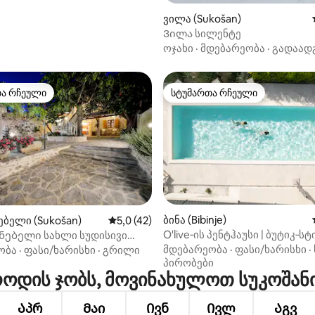
ვილა (Sukošan)
Ვილა სილენტე
ოჯახი
·
მდებარეობა
·
გადაად
თა რჩეული
სტუმართა რჩეული
თა რჩეული
სტუმართა რჩეული
5‑დან 5,0, 14 მიმოხილვა
ბინა (Bibinje)
ბელი (Sukošan)
საშუალო შეფასებაა 5‑დან 5,0, 42 მიმო
5,0 (42)
O'live‑ის პენტჰაუსი | ბუტიკ‑ს
ნებელი სახლი სუდისივი
საცხოვრებელი სანაპიროზე
მდებარეობა
·
ფასი/ხარისხი
·
ობა
·
ფასი/ხარისხი
·
გრილი
პირობები
ოდის ჯობს, მოვინახულოთ სუკოშან
Აპრ
Მაი
Ივნ
Ივლ
Აგვ