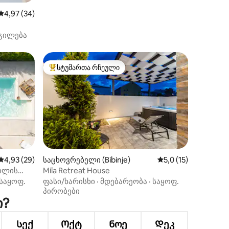
საშუალო შეფასებაა 5‑დან 4,97, 34 მიმოხილვა
4,97 (34)
გილება
სტუმართა რჩეული
სტუმართა რჩეული მოწინავე ვარიანტი
საშუალო შეფასებაა 5‑დან 4,93, 29 მიმოხილვა
4,93 (29)
საცხოვრებელი (Bibinje)
საშუალო შეფასებაა
5,0 (15)
ხილვა
ტილის
Mila Retreat House
საყოფ.
ფასი/ხარისხი
·
მდებარეობა
·
საყოფ.
პირობები
ი?
Სექ
Ოქტ
Ნოე
Დეკ