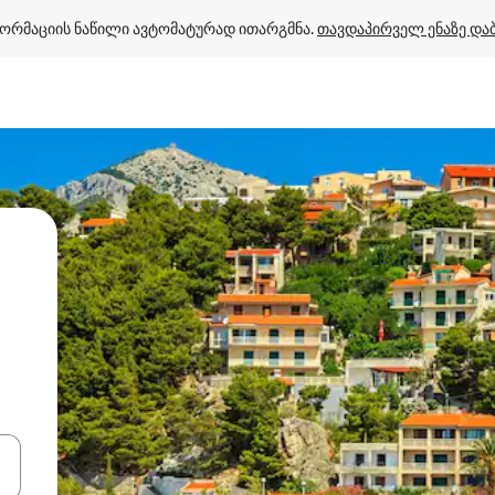
ორმაციის ნაწილი ავტომატურად ითარგმნა. 
თავდაპირველ ენაზე და
ციისთვის გამოიყენეთ კლავიშები ზემოთ/ქვემოთ მიმართული ისრებით 