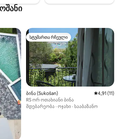
კოშანი
სტუმართა რჩეული
სტუმართა რჩეული
ბინა (Sukošan)
საშუალო შეფასებაა 
4,91 (11)
ილვა
RS ორ ოთახიანი ბინა
მდებარეობა
·
ოჯახი
·
სააბაზანო