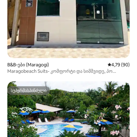
B&B‑ები (Maragogi)
საშუალო შეფა
4,79 (90)
Maragobeach Suits- კომფორტი და სიმშვიდე, პო...
სუპერმასპინძელი
სუპერმასპინძელი