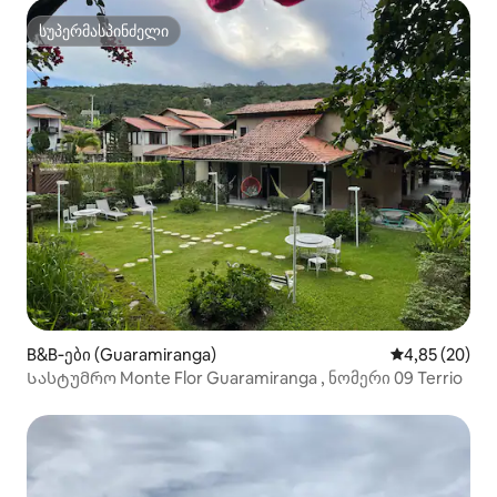
სუპერმასპინძელი
სუპერმასპინძელი
B&B‑ები (Guaramiranga)
საშუალო შეფა
4,85 (20)
Სასტუმრო Monte Flor Guaramiranga , ნომერი 09 Terrio