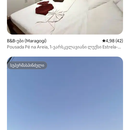
B&B‑ები (Maragogi)
საშუალო შეფა
4,98 (42)
Pousada Pé na Areia, 1-ვარსკვლავიანი ლუქსი Estrela-
do-mar - P...
სუპერმასპინძელი
სუპერმასპინძელი