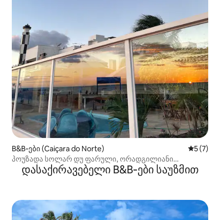
B&B‑ები (Caiçara do Norte)
საშუალო 
5 (7)
პოუზადა სოლარ დუ ფარული, ორადგილიანი
დასაქირავებელი B&B‑ები საუზმით
საძინებელი