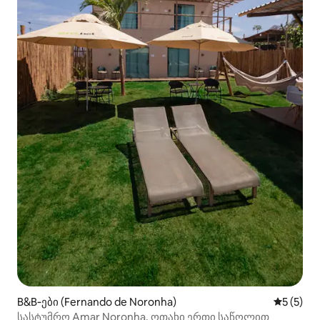
B&B‑ები (Fernando de Noronha)
საშუალო 
5 (5)
სასტუმრო Amar Noronha, ოთახი ერთი საწოლით