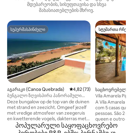
მდებარეობის, სისუფთავისა და სხვა
მახასიათებლების მხრივ.
სუპერმასპინძელი
სტუმართა რჩეულ
სუპერმასპინძელი
სტუმართა რჩეულ
აგარაკი (Canoa Quebrada)
საშუალო შეფასებაა 5‑დან 4,
4,82 (73)
საცხოვრებელი (P
h)
ბუნგალო ზღვისპირა პანორამული
Vila Amarela Pipa
ხედით - CasaMalou
საძინებელი, სა
Deze bungalow op de top van de duinen
A Vila Amarela é 
met strand en zeezicht. Omgeef jezelf
com 5 casas que 
met vredige atmosfeer van zeegeruis
pessoas. São 2 qu
en kwetterende vogels, dakterras met
queen e outro com 2
პოპულარული საყოფაცხოვრებო
de enige plek waar je zonsopgang en
cozinha é complet
zonsondergang op dezelfde dag ziet.
fogão, liquidificad