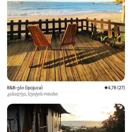
B&B‑ები (Ipojuca)
საშუალო შეფ
4,78 (27)
კაბალუა, სუიტის ოთახი