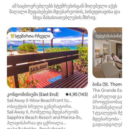
ამ საცხოვრებლებს სტუმრებისგან მიღებული აქვს
მაღალი შეფასებები მდებარეობის, სისუფთავისა და
სხვა მახასიათებლების მხრივ.
სტუმართა რჩეული
სუპერმასპინძელ
სტუმართა რჩეული მოწინავე ვარიანტი
სუპერმასპინძელ
ბინა (St. Thomas)
The Grande Esca
კონდომინიუმი (East End)
საშუალო შეფასებაა 5‑დან 4,9
4,95 (143)
Yacht Haven Gran
ამ სრულად განა
Sail Away II-Wow Beachfront to
პროფესიონალურ
პარადაისი გადაკეთებული
ობიექტის სრული გენერატორი.
3 საძინებლიანი, 
Sail Away II, რომელიც მდებარეობს
1 ტუალეტის მქონ
Sapphire Beach Resort and Marina‑ში,
ყველაფერი საუკ
მდებარეობა
·
გა
პლაჟისპირაა და ცქრიალა
მარმარილოს ფილ
გადაადგილება
საფირ‑ბიჩიდან რამდენიმე ნაბიჯის
ფასი/ხარისხი
·
მდებარეობა
·