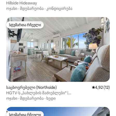
Hillside Hideaway
ოჯახი
·
მდებარეობა
·
კონდიცირება
სტუმართა რჩეული
სტუმართა რჩეული
საცხოვრებელი (Northside)
საშუალო შეფ
4,92 (12)
HGTV‑ს „სახლების მაძიებლები“ |
სამოთხის ჩანჩქერი — 3‑საძინებლიანი
ოჯახი
·
მდებარეობა
·
ხედი
საცხოვრებელი + მზის პანელები
სტუმართა რჩეული