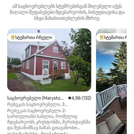
ამ საცხოვრებლებს სტუმრებისგან მიღებული აქვს
მაღალი შეფასებები მდებარეობის, სისუფთავისა და
სხვა მახასიათებლების მხრივ.
სტუმართა რჩეული
სტუმართა რჩე
სტუმართა რჩეული მოწინავე ვარიანტი
სტუმართა რჩეული
საცხოვრებელი (Marystow
საშუალო შეფასებაა 5‑დან 4,9
4,96 (132)
n)
რებეკას საცხოვრებელი, 3
საძინებლიანი და 2 სააბაზანო სახლი
Რებეკას საცხოვრებელი 2-
მერისტაუნში
სართულიანი სახლია, რომელიც
მდებარეობს კრესტონში, მერისტაუნში
და შესანიშნავ ბაზას გთავაზობთ
ბურინის ნახევარკუნძულის
ფასი/ხარისხი
·
მდებარეობა
·