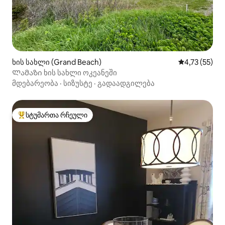
ხის სახლი (Grand Beach)
საშუალო შეფ
4,73 (55)
Ლამაზი ხის სახლი ოკეანეში
მდებარეობა
·
სიზუსტე
·
გადაადგილება
სტუმართა რჩეული
სტუმართა რჩეული მოწინავე ვარიანტი