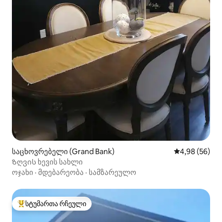
საცხოვრებელი (Grand Bank)
საშუალო შეფა
4,98 (56)
Ზღვის ხევის სახლი
ოჯახი
·
მდებარეობა
·
სამზარეულო
სტუმართა რჩეული
სტუმართა რჩეული მოწინავე ვარიანტი