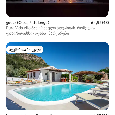
ვილა (Olbia, Pittulongu)
საშუალო შეფ
4,95 (43)
Pura Vida Villa პანორამული ზღვასთან, რომელიც
გარშემორტყმულია სიმწვანით
ფასი/ხარისხი
·
ოჯახი
·
პარკირება
სტუმართა რჩეული
სტუმართა რჩეული