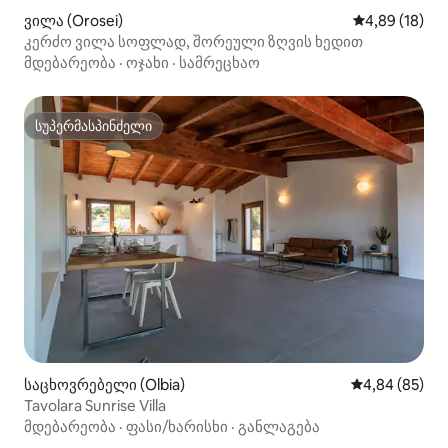
ვილა (Orosei)
საშუალო შეფ
4,89 (18)
კერძო ვილა სოფლად, შორეული ზღვის ხედით
მდებარეობა
·
ოჯახი
·
სამრეცხაო
სუპერმასპინძელი
სუპერმასპინძელი
საცხოვრებელი (Olbia)
საშუალო შეფა
4,84 (85)
Tavolara Sunrise Villa
მდებარეობა
·
ფასი/ხარისხი
·
განლაგება