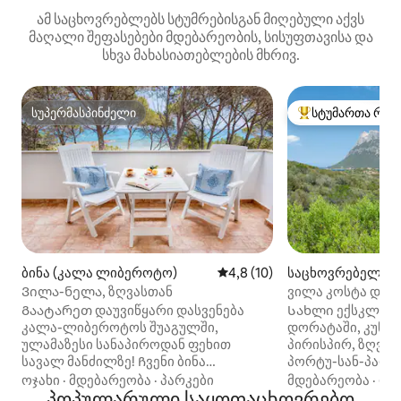
ამ საცხოვრებლებს სტუმრებისგან მიღებული აქვს
მაღალი შეფასებები მდებარეობის, სისუფთავისა და
სხვა მახასიათებლების მხრივ.
სუპერმასპინძელი
სტუმართა რჩე
სუპერმასპინძელი
სტუმართა რჩეული
ბინა (კალა ლიბეროტო)
საშუალო შეფასებაა 5‑დან 4
4,8 (10)
საცხოვრებელი (Lo
n Paolo)
Ვილა-ნელა, ზღვასთან
ვილა კოსტა დორ
ხედით
Გაატარეთ დაუვიწყარი დასვენება
Სახლი ექსკლუზი
კალა-ლიბეროტოს შუაგულში,
დორატაში, კუნძ
ულამაზესი სანაპიროდან ფეხით
პირისპირ, ზღვიდ
სავალ მანძილზე! Ჩვენი ბინა
პორტუ-სან-პაოლო
მდებარეობს პრაიმ ‑ ლოკაციაზე,
ოლბიას აეროპორტ
ოჯახი
·
მდებარეობა
·
პარკები
მდებარეობა
·
ოჯ
პირდაპირ ზღვაზე და გთავაზობთ
პოპულარული საყოფაცხოვრებო
შესანიშნავ მდგო