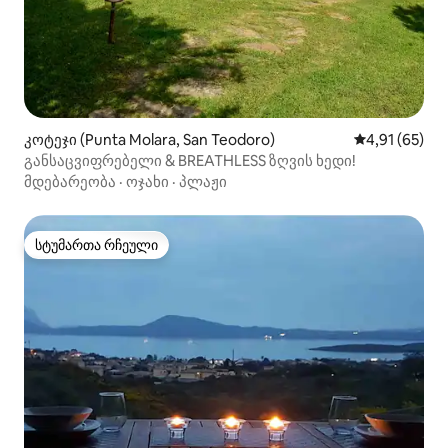
კოტეჯი (Punta Molara, San Teodoro)
საშუალო შეფ
4,91 (65)
განსაცვიფრებელი & BREATHLESS ზღვის ხედი!
მდებარეობა
·
ოჯახი
·
პლაჟი
სტუმართა რჩეული
სტუმართა რჩეული