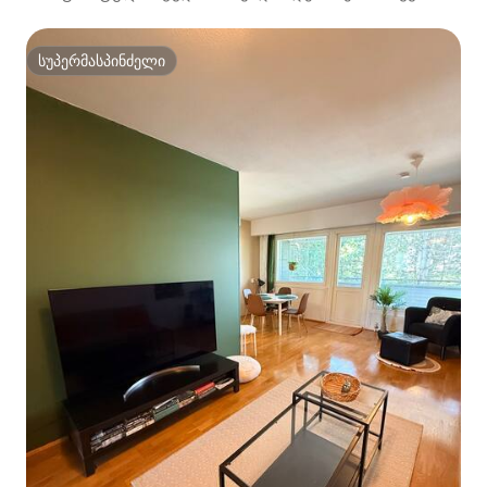
კმ
სუპერმასპინძელი
სუპერმასპინძელი