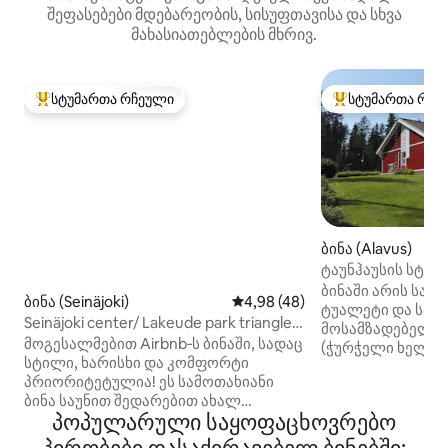
შეფასებები მდებარეობის, სისუფთავისა და სხვა
მახასიათებლების მხრივ.
სტუმართა რჩეული
სტუმართა რჩე
სტუმართა რჩეული მოწინავე ვარიანტი
სტუმართა რჩეული
ბინა (Alavus)
ტაუნჰაუსის სტუდ
ბუნებასთან ახლ
ბინაში არის სამ
ბინა (Seinäjoki)
საშუალო შეფასებაა 5‑დან 4,
4,98 (48)
ტუალეტი და საუნ
Seinäjoki center/ Lakeude park triangle
მოსამზადებელი 
1-4 people
მოგესალმებით Airbnb‑ს ბინაში, სადაც
(ჭურჭელი ხელმის
სტილი, ხარისხი და კომფორტი
აპარატი, მიკრო
პრიორიტეტულია! ეს სამოთახიანი
ჩაიდანი, ტოსტერ
ბინა საუნით შედარებით ახალ
საყინულე. ხელმის
პოპულარული საყოფაცხოვრებო
მრავალბინიან შენობაში შესაფერისია
შაქარი და მარი
ერთი ან მეტი ადამიანისთვის (მაქს.
შედის. Mh-ში მხ