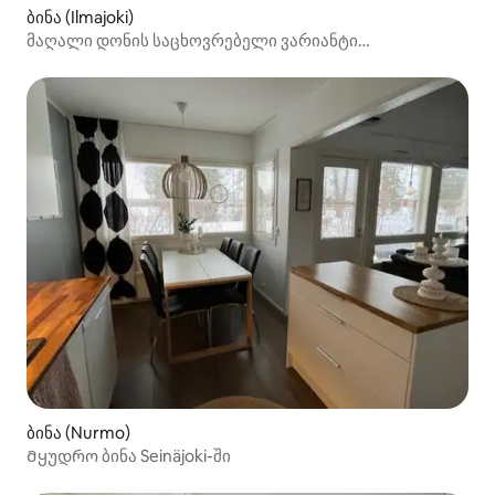
ბინა (Ilmajoki)
მაღალი დონის საცხოვრებელი ვარიანტი
კოსკენკორვაში
ბინა (Nurmo)
Მყუდრო ბინა Seinäjoki-ში