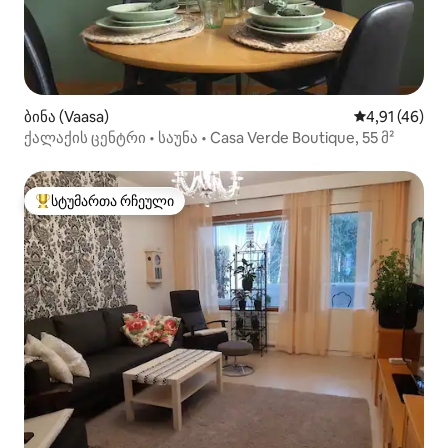
ბინა (Vaasa)
საშუალო შეფ
4,91 (46)
ქალაქის ცენტრი • საუნა • Casa Verde Boutique, 55 მ²
სტუმართა რჩეული
სტუმართა რჩეული მოწინავე ვარიანტი