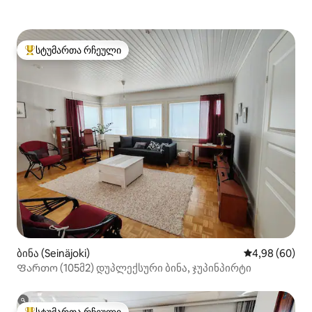
სტუმართა რჩეული
სტუმართა რჩეული მოწინავე ვარიანტი
ბინა (Seinäjoki)
საშუალო შეფა
4,98 (60)
Ფართო (105მ2) დუპლექსური ბინა, ჯუპინპირტი
სტუმართა რჩეული