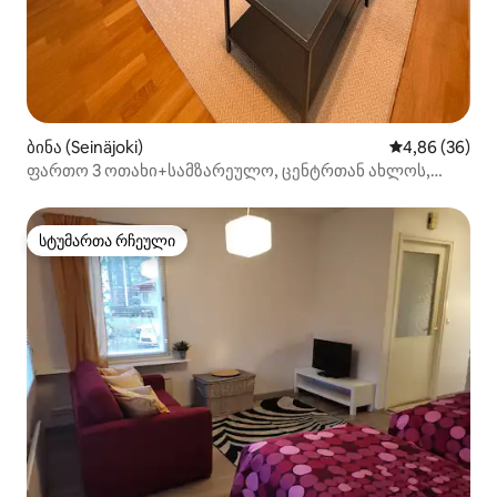
ბინა (Seinäjoki)
საშუალო შეფა
4,86 (36)
ფართო 3 ოთახი+სამზარეულო, ცენტრთან ახლოს,
უფასო პარკირება
სტუმართა რჩეული
სტუმართა რჩეული