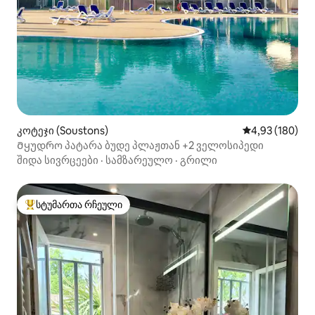
კოტეჯი (Soustons)
საშუალო შეფა
4,93 (180)
Მყუდრო პატარა ბუდე პლაჟთან +2 ველოსიპედი
შიდა სივრცეები
·
სამზარეულო
·
გრილი
სტუმართა რჩეული
სტუმართა რჩეული მოწინავე ვარიანტი