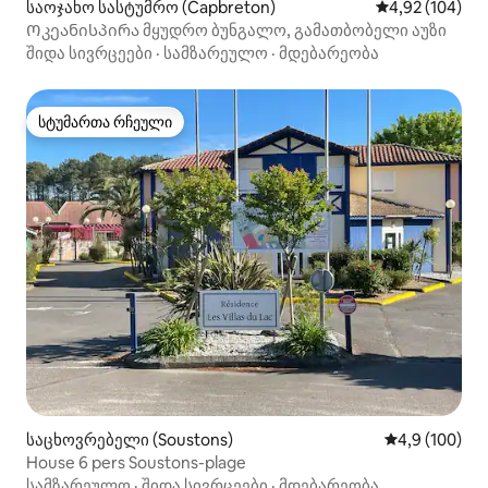
საოჯახო სასტუმრო (Capbreton)
საშუალო შეფა
4,92 (104)
Ოკეანისპირა მყუდრო ბუნგალო, გამათბობელი აუზი
შიდა სივრცეები
·
სამზარეულო
·
მდებარეობა
სტუმართა რჩეული
სტუმართა რჩეული
საცხოვრებელი (Soustons)
საშუალო შეფ
4,9 (100)
House 6 pers Soustons-plage
სამზარეულო
·
შიდა სივრცეები
·
მდებარეობა