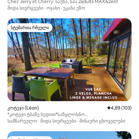
Chez Jerry et Cherry: საუნა, სპა 2adults MAX&2enf
შიდა სივრცეები
·
ოჯახი
·
უკანა ეზო
სტუმართა რჩეული
სტუმართა რჩეული
კოტეჯი (Léon)
საშუალო შეფა
4,89 (103)
*კოტეჯი ტბაზე ხედით*საწყლოსნო
კომპლექსი*ბუნება*2 ველოსიპედი
სამზარეულო
·
შიდა სივრცეები
·
შინაური ცხოველები