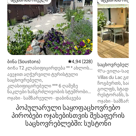
სტუმართა რჩეული
სტუმართა რჩეულ
სტუმართა რჩეული
სტუმართა რჩეულ
ბინა (Soustons)
საშუალო შეფასებაა 5‑დან 4,9
4,94 (228)
საცხოვრებელი (S
Ბინა T2 კლასიფიცირდება ** * ახლოს
Ლა-ვილა-სალე
ტბა Soustons
ავეჯით აღჭურვილი ტურისტული
Villas du Lac გთ
საცხოვრებელი,
ჩოგბურთს, საბავშ
კლასიფიცირებული *** 6 ღამეზე
გოლფს, სტადიონ
ნაკლები ხანგრძლივობის სტუმრობის
რესტორანს, სამრ
შემთხვევაში ზეწრები და საშხაპე
ოჯახი
·
სამზარეულო
·
დაბინავება
ველოსიპედის გაქირავ
ოჯახი
·
სამზარე
პირსახოცები „არასავალდებულოა“.
პოპულარული საყოფაცხოვრებო
(300 მეტრი) და ს
Შექცევადი კონდიციონერი.
მეტრი), ჩვენი მა
პირობები ოჯახებისთვის შესაფერის
ორსართულიანი ახალი ბინა, ტბასთან
იდეალურად მდებ
ძალიან ახლოს, ქალაქის ცენტრამდე
საცხოვრებლებში: სუსტონი
პირდაპირ ხელმი
2‑წუთიანი სავალზე, ველოსიპედის
საცხოვრებელი 
ბილიკების საწყისი წერტილი Wi‑Fi
გამოსვლისას. Ველოსიპედის