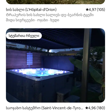
ხის სახლი (L'Hôpital-d'Orion)
საშუალო შეფა
4,97 (105)
Ტრაპერის ხის სახლი სალიეს-დე-ბეარნის ტყეში
შიდა სივრცეები
·
ოჯახი
·
ხედი
სტუმართა რჩეული
სტუმართა რჩეული
საოჯახო სასტუმრო (Saint-Vincent-de-Tyros
საშუალო შეფას
4,96 (180)