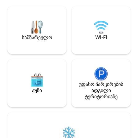
(ძალიან კარგი კავშირი, ბოჭკოვანი
ბილიკები გარს გ
ქსელი) Ტელევიზორით მჯდომიარე
ადგილს იდეალუ
კუთხე Სრულად აღჭურვილი
დასასვენებელ ად
სამზარეულო . ფართო საძინებელი
რომ, მანქანა ჩა
Იტალიური საშხაპე სააბაზანო/
დაკეტილია, მაგრ
ამაოება Ცალკე ტუალეტი ტერასა
ძაღლები მეგობ
ბაღის ავეჯითა და მარკიზით ადგილზე
სამზარეულო
Wi-Fi
არის უფასო საპარკინგე ადგილი.
ველოსიპედების 1 დახურული
თავშესაფარი
უფასო პარკირების
აუზი
ადგილი
ტერიტორიაზე