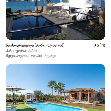
საცხოვრებელი (პორტოკოლომ)
საშუალო 
5 (11)
Კასა-ვორა-მარი
მდებარეობა
·
ოჯახი
·
პლაჟი