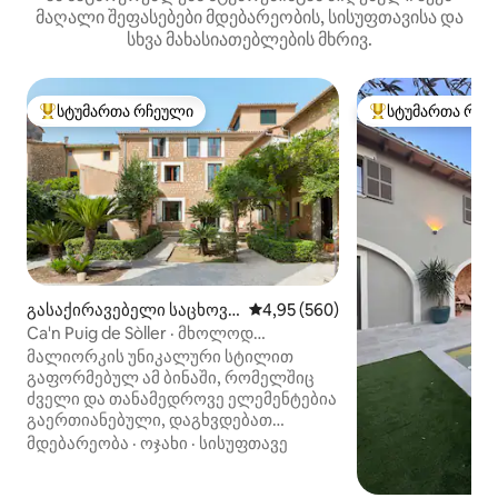
მაღალი შეფასებები მდებარეობის, სისუფთავისა და
სხვა მახასიათებლების მხრივ.
სტუმართა რჩეული
სტუმართა რჩე
სტუმართა რჩეული მოწინავე ვარიანტი
სტუმართა რჩეული
გასაქირავებელი საცხოვ
საშუალო შეფასებაა 5‑დან 4,9
4,95 (560)
რებელი (სოლიერი)
Ca'n Puig de Sòller · მხოლოდ
ზრდასრულებისთვის (+12), საოცარი...
მალიორკის უნიკალური სტილით
გაფორმებულ ამ ბინაში, რომელშიც
ძველი და თანამედროვე ელემენტებია
გაერთიანებული, დაგხვდებათ
ყველაფერი კუნძულზე
მდებარეობა
·
ოჯახი
·
სისუფთავე
დასასვენებლად. ბინა მეორე
სართულზეა, საძინებლიდან კი