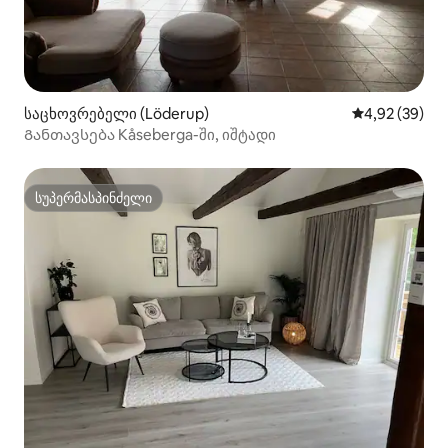
საცხოვრებელი (Löderup)
საშუალო შეფა
4,92 (39)
Განთავსება Kåseberga-ში, იშტადი
სუპერმასპინძელი
სუპერმასპინძელი