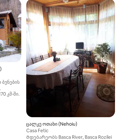
საოჯახო 
)
i)
Ბუნების
Ისევე, 
 ბუნების
ცხოვრებ
,
თქვენი 
0 კმ‑ში.
Წაიყვან
მეგობრე
მდებარ
მლებშიც
გაიაზრო
ისაღები
დგას.
ვნით და
ყობილი
ცალკე ოთახი (Nehoiu)
-
Casa Fetic
0 კვ. მ-
Მდებარეობს Basca River, Basca Rozilei