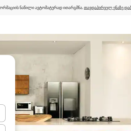
ორმაციის ნაწილი ავტომატურად ითარგმნა. 
თავდაპირველ ენაზე და
ციისთვის გამოიყენეთ კლავიშები ზემოთ/ქვემოთ მიმართული ისრებით 