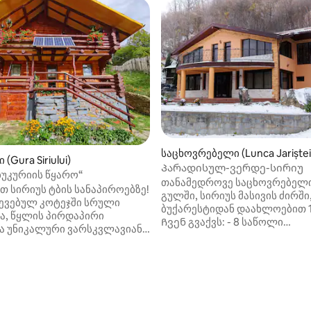
საცხოვრებელი (Lunca Jariștei
‑დან 4,95, 19 მიმოხილვა
(Gura Siriului)
Პარადისულ-ვერდე-სირიუ
ბუკურიის წყარო“
თანამედროვე საცხოვრებელი
თ სირიუს ტბის სანაპიროებზე!
გულში, სირიუს მასივის ძირში
ევებულ კოტეჯში სრული
ბუქარესტიდან დაახლოებით 17
ა, წყლის პირდაპირი
Ჩვენ გვაქვს: - 8 საწოლი
და უნიკალური ვარსკვლავიანი
4 ორადგილიან ნომერში, რო
რის 3 ორადგილიანი
არის ცალკე სააბაზანოები - მ
ლი, მისაღები ბუხრით,
ბუხრით, ორი გასაშლელი დი
ური გათბობა, სამზარეულო
სააბაზანოთი - სრულად მოწ
ელი წყალი პირდაპირ
და აღჭურვილი სამზარეულო 
‑ბუკურიედან. ისარგებლეთ
ბარბექიუს ადგილი - დიდი, 400
ზოთი, რომელშიც