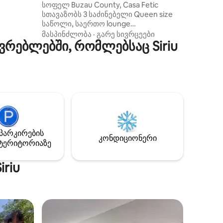
თ -
სოფელ Buzau County, Casa Fetic
ქვენი
სთავაზობს 3 საძინებელი Queen size
ს ჩვენს
საწოლი, საერთო lounge
ვიზორი
ბრტყელეკრანიანი ტელევიზორი და
მასპინძლობა
·
გარე სივრცეები
რებლებში, რომლებსაც Siriu
გასართობი სივრცე, საერთო
 ოთახში
სამზარეულო და აბაზანა, ბაღი
საქანელა, პატარა აუზით თევზი და
Turtles, gazebo ერთად გრილი, კერძო
ავტოსადგომი და WiFi.
პარკირების
კონდიციონერი
ტერიტორიაზე
riu