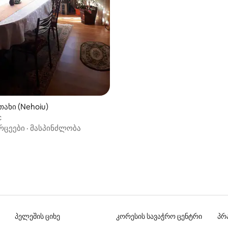
‑დან 4,95, 19 მიმოხილვა
ახი (Nehoiu)
c
რცეები
·
მასპინძლობა
პელეშის ციხე
კორესის სავაჭრო ცენტრი
პრ