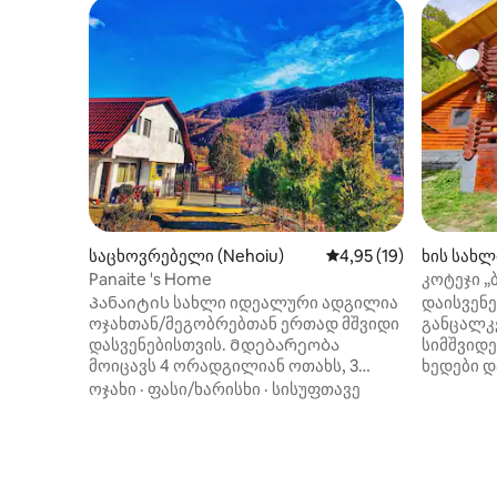
საცხოვრებელი (Nehoiu)
საშუალო შეფასებაა 5
4,95 (19)
ხის სახლი 
Panaite 's Home
კოტეჯი „
Პანაიტის სახლი იდეალური ადგილია
დაისვენე
ოჯახთან/მეგობრებთან ერთად მშვიდი
განცალკ
დასვენებისთვის. Მდებარეობა
სიმშვიდე
მოიცავს 4 ორადგილიან ოთახს, 3
ხედები 
სააბაზანო ოთახს, მისაღებ ოთახს,
ცა. აქ ა
ოჯახი
·
ფასი/ხარისხი
·
სისუფთავე
სამზარეულოსა და აუზს/პინგ-პონგის
საძინებე
შეზლონგს. Უკანა ბაღი, რომელიც
ცენტრალ
დაგეხმარებათ მწვადითა და
და სასმ
დასასვენებელი სივრცით, სრულად
იზვორულ
აღჭურვილ მზერაში. Ახლომდებარე
კერძო ე