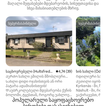
მაღალი შეფასებები მდებარეობის, სისუფთავისა და
სხვა მახასიათებლების მხრივ.
სუპერმასპინძელი
სუპერმასპინძელ
სუპერმასპინძელი
სუპერმასპინძელ
საცხოვრებელი (Hultsfred
საშუალო შეფასებაა 5‑დან 4,
4,74 (39)
ხის სახლი (Ödmu
N)
Კერძო სახლი ემილის მშობლიური
Იდილიური სახლი
ქალაქი!
საუნით, გემით, 
Სახლი დიდი ოჯახისთვის ან ორი
Კეთილი იყოს თქ
თხილამურებით 
პატარა ადამიანისთვის!
Kyrkenäs ‑ ში, ჩ
Დაუბრკოლებელი მდებარეობა ქუჩის
Näshult ‑ ში, რო
ბოლოში, ტყესთან, როგორც უახლოეს
ვაქირავებთ, როც
პოპულარული საყოფაცხოვრებო
მეზობელთან. Მიწის ნაკვეთის ქვემოთ
Სახლი მდებარეო
განათებული ტრეკია, რომელიც
პირდაპირ ტყის ტ