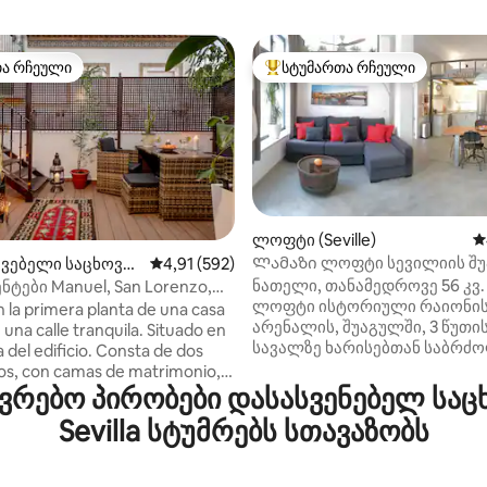
თა რჩეული
სტუმართა რჩეული
თა რჩეული
სტუმართა რჩეული მოწინავე ვ
ლოფტი (Seville)
ს
Ლამაზი ლოფტი სევილიის შუ
ავებელი საცხოვრ
საშუალო შეფასებაა 5‑დან 4,91, 592 მიმოხ
4,91 (592)
ან 4,84, 1096 მიმოხილვა
2 სააბაზანო
ville)
ნათელი, თანამედროვე 56 კვ. 
ნტები Manuel, San Lorenzo,
ლოფტი ისტორიული რაიონის
.
n la primera planta de una casa
არენალის, შუაგულში, 3 წუთი
n una calle tranquila. Situado en
სავალზე ხარისებთან საბრ
ta del edificio. Consta de dos
არენასგან, მდინარის სანაპ
os, con camas de matrimonio,
მდებარე სალაშქრობის გზის 
რებო პირობები დასასვენებელ საც
, cuarto de baño, cocina
მყუდრო ინდუსტრიული დიზაი
con electrodomésticos y un
Sevilla სტუმრებს სთავაზობს
კომფორტისთვის. მაღალი ოთ
edor con grandes ventanales a
უზარმაზარი ფანჯრები. არ არ
El apartamento de dos
საცობების/პაბების ხმაური.
os es un espacio acogedor y te