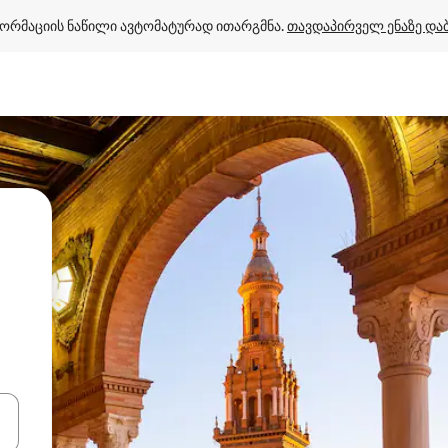
ორმაციის ნაწილი ავტომატურად ითარგმნა. 
თავდაპირველ ენაზე და
ციისთვის გამოიყენეთ კლავიშები ზემოთ/ქვემოთ მიმართული ისრებით 