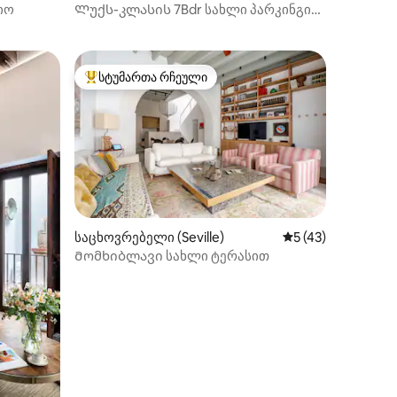
ილვა
იო
Ლუქს-კლასის 7Bdr სახლი პარკინგით,
Plaza de España
სტუმართა რჩეული
სტუმართა რჩეული მოწინავე ვარიანტი
ილვა
საცხოვრებელი (Seville)
საშუალო შეფასება
5 (43)
Მომხიბლავი სახლი ტერასით