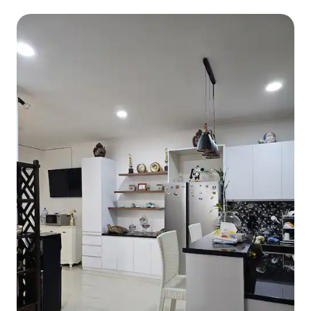
2 საძინებელი/3 სააბაზანო, სამხრეთი, ჯაკარტა