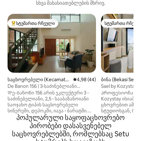
სხვა მახასიათებლების მხრივ.
სტუმართა რჩეული
სტუმართა რჩეულ
სტუმართა რჩეული მოწინავე ვარიანტი
სტუმართა რჩეულ
საცხოვრებელი (Kecamata
საშუალო შეფასებაა 5‑დან 4,
4,98 (44)
ბინა (Bekasi Selat
n Cinere)
De Banon 156 | 3‑საძინებლიანი
Sael by Kozystay |
დიზაინერული სახლი სინერეში
CBD
Დე-ბანონი 156 არის ეკლექტური 3 ‑
Პროფესიონალუ
საძინებელიანი, 2,5 ‑ სააბაზანოიანი
Kozystay ისიამოვნეთ ქალაქის
საოჯახო ტიპის საცხოვრებელი
ცხოვრებით ამ თ
სინერეში, დეპოკში, იავა ‑ ბარატში.
სტუდიოსგან, რო
პოპულარული საყოფაცხოვრებო
Სახლი მდებარეობს უსაფრთხო
თანამედროვე დი
შესასვლელ კომპლექსში, რომელშიც
თბილ ბუნებრივ ა
პირობები დასასვენებელ
მხოლოდ ერთი შესასვლელი და
ქალაქის ყველა ს
საცხოვრებლებში, რომლებსაც Setu
გასასვლელია. Უბანი შესაფერისია
მარტივად მისვლ
შინაური ცხოველებისა და
ახალი ლეგენდა