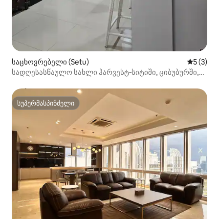
საცხოვრებელი (Setu)
საშუალო 
5 (3)
სადღესასწაულო სახლი ჰარვესტ‑სიტიში, ციბუბურში,
3 საძინებლით
სუპერმასპინძელი
სუპერმასპინძელი