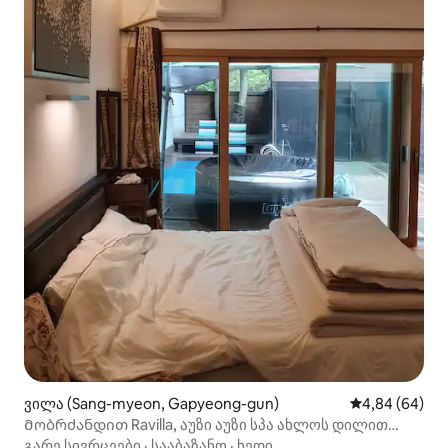
ვილა (Sang-myeon, Gapyeong-gun)
საშუალო შეფა
4,84 (64)
Მობრძანდით Ravilla, აუზი აუზი სპა ახლოს დილით
მშვიდი Arboretum (წყვილი ოთახი)
გარე სივრცეები
·
სააბაზანო
·
ხედი