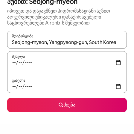
აუზით: Seojong-myeon
იპოვეთ და დაჯავშნეთ ჰიდრომასაჟიანი აუზით
აღჭურვილი უნიკალური დასაქირავებელი
საცხოვრებლები Airbnb‑ს მეშვეობით
მდებარეობა
როცა შედეგები ხელმისაწვდომი გახდება, ნავიგაციისთვის გამ
შესვლა
გასვლა
ძიება