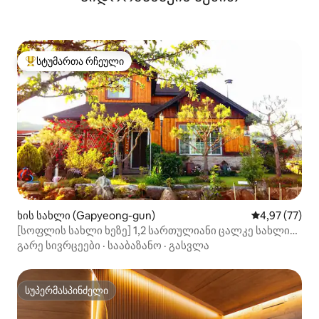
სტუმართა რჩეული
სტუმართა რჩეული მოწინავე ვარიანტი
ხის სახლი (Gapyeong-gun)
საშუალო შეფა
4,97 (77)
[სოფლის სახლი ხეზე] 1,2 სართულიანი ცალკე სახლი
(ერთი დღე ერთი ჯგუფი) -პირადი, ქურა, ბარბექიუ,
გარე სივრცეები
·
სააბაზანო
·
გასვლა
განტვირთვა, ეკოლოგიურად სუფთა საცხოვრებელი
სუპერმასპინძელი
სუპერმასპინძელი