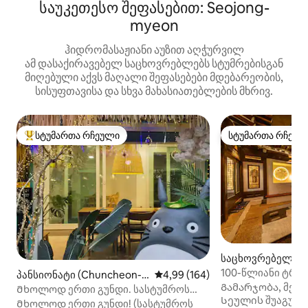
საუკეთესო შეფასებით: Seojong-
myeon
ჰიდრომასაჟიანი აუზით აღჭურვილ
ამ დასაქირავებელ საცხოვრებლებს სტუმრებისგან
მიღებული აქვს მაღალი შეფასებები მდებარეობის,
სისუფთავისა და სხვა მახასიათებლების მხრივ.
სტუმართა რჩეული
სტუმართა რჩეულ
სტუმართა რჩეული მოწინავე ვარიანტი
სტუმართა რჩეულ
საცხოვრებელი (
-გუ)
100-წლიანი ტრა
პანსიონატი (Chuncheon-s
საშუალო შეფასებაა 5‑დან 4,9
4,99 (164)
ჰანოკი#დონდაე
Გამარჯობა, მე ვარ
i)
Მხოლოდ ერთი გუნდი. სასტუმროს
შიდა ტუალეტი#უ
Სეულის შუაგულშ
თეთრეული .BBQ. Მოხერხებულობის
Მხოლოდ ერთი გუნდი! (სასტუმროს