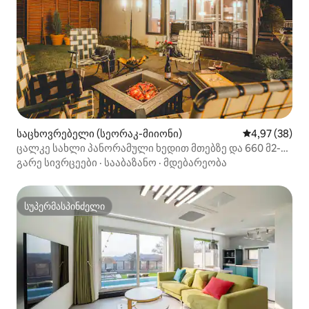
საცხოვრებელი (სეორაკ-მიიონი)
საშუალო შეფა
4,97 (38)
ცალკე სახლი პანორამული ხედით მთებზე და 660 მ2-
იანი ბაღით - Gapaeng Story Itda Pension A ბლოკი
გარე სივრცეები
·
სააბაზანო
·
მდებარეობა
სუპერმასპინძელი
სუპერმასპინძელი