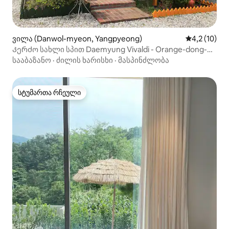
ვილა (Danwol-myeon, Yangpyeong)
საშუალო შე
4,2 (10)
Კერძო სახლი სპით Daemyung Vivaldi - Orange-dong-
თან
სააბაზანო
·
ძილის ხარისხი
·
მასპინძლობა
სტუმართა რჩეული
სტუმართა რჩეული