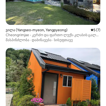
ვილა (Yangseo-myeon, Yangpyeong)
საშუალო 
5 (7)
Cheongrimjae - კერძო და ფართო ლუქს-კლასის ცალკე
სახლი ტყეში
მასპინძლობა
·
დაბინავება
·
სისუფთავე