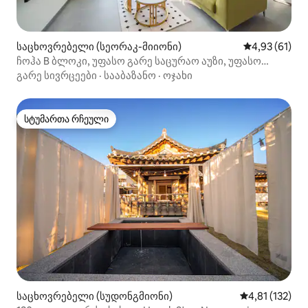
საცხოვრებელი (სეორაკ-მიიონი)
საშუალო შეფ
4,93 (61)
ჩოჰა B ბლოკი, უფასო გარე საცურაო აუზი, უფასო
ჯაკუზი მე-2 სართულზე. მე-3 სართულზე ცალკე სრული
გარე სივრცეები
·
სააბაზანო
·
ოჯახი
პანსიონი. ფასდაკლება ზედიზედ რამდენიმე ღამის
დაჯავშნაზე 10%
სტუმართა რჩეული
სტუმართა რჩეული
საცხოვრებელი (სუდონგმიონი)
საშუალო შეფა
4,81 (132)