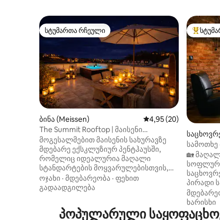
სტუმართა რჩეული
სტუმა
სტუმართა რჩეული
სტუმართ
ბინა (Meissen)
საშუალო შეფასებაა 5
4,95 (20)
The Summit Rooftop | მაისენი
საცხოვრ
ლუქს‑კლასი და სტილი
მოგესალმებით მაისენის სახურავზე
preewald
სამოთხე 
მდებარე ექსკლუზიურ პენტჰაუსში,
სახლით 
🏡 მაღალ
რომელიც იდეალურია მაღალი
სოფლური 
სტანდარტების მოყვარულებისთვის,
საცხოვრ
რომლებსაც პირადი სივრცე,
ოჯახი
·
მდებარეობა
·
ფეხით
პირადი ს
დახვეწილი დიზაინი და ველნესი
გადაადგილება
ბუხრით 
მდებარე
აინტერესებთ. დაგხვდებათ
მდინარეზ
ხარისხი
უნიკალური საცხოვრებელი და
პოპულარული საყოფაცხოვ
განმარტ
სპა‑ცენტრი, რომლებიც შესანიშნავად
შპრევალ