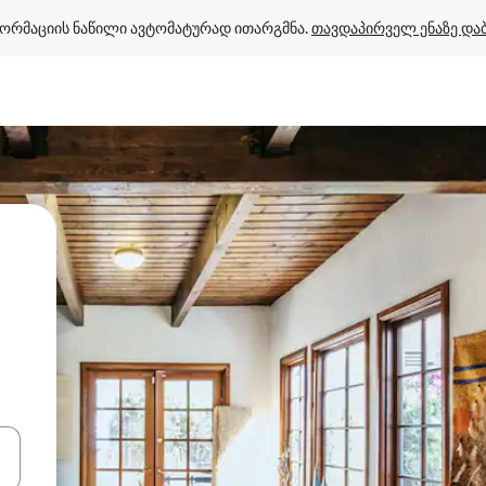
ორმაციის ნაწილი ავტომატურად ითარგმნა. 
თავდაპირველ ენაზე და
ციისთვის გამოიყენეთ კლავიშები ზემოთ/ქვემოთ მიმართული ისრებით 