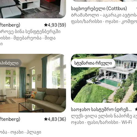
საცხოვრებელი (Cottbus)
Ბრამაზოლი - აგარაკი ავტო
5‑დან 5,0, 21 მიმოხილვა
ფასი/ხარისხი
·
ოჯახი
·
კომფ
ftenberg)
საშუალო შეფასებაა 5‑დან 4,93, 59 მიმოხ
4,93 (59)
როვე ბინა სენფტენბერგში
ისხი
·
მდებარეობა
·
შიდა
ბი
სპინძელი
სტუმართა რჩეული
სპინძელი
სტუმართა რჩეული
საოჯახო სასტუმრო (დრეზდ
ენი)
ლუქს-ვილა ელბის ნაპირზე ა
5‑დან 5,0, 14 მიმოხილვა
ftenberg)
საშუალო შეფასებაა 5‑დან 4,83, 36 მიმოხ
4,83 (36)
ჯაკუზით და პარტი-შალეთი
ოჯახი
·
ფასი/ხარისხი
·
Wi‑Fi
ობა
·
ოჯახი
·
პლაჟი