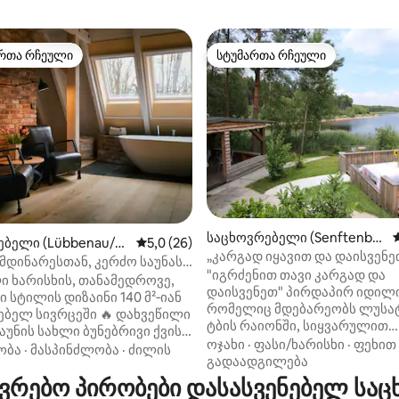
რთა რჩეული
სტუმართა რჩეული
ა რჩეული მოწინავე ვარიანტი
სტუმართა რჩეული
‑დან 4,95, 20 მიმოხილვა
საცხოვრებელი (Senftenber
ებელი (Lübbenau/S
საშუალო შეფასებაა 5‑დან 5,0, 26 მიმოხ
5,0 (26)
g)
„კარგად იყავით და დაისვენე
)
მდინარესთან, კერძო საუნას
"იგრძენით თავი კარგად და
| შპრევალდი
ი ხარისხის, თანამედროვე,
დაისვენეთ" პირდაპირ იდილიურად,
სტილის დიზაინი 140 მ²‑იან
რომელიც მდებარეობს ლუსატ
ებელ სივრცეში 🔥 დახვეწილი
ტბის რაიონში, სიყვარულით
აუნის სახლი ბუნებრივი ქვის
მოწყობილი დასასვენებელი 
ოჯახი
·
ფასი/ხარისხი
·
ფეხით
 საკუთარი ნავმისადგომი
ობა
·
მასპინძლობა
·
ძილის
გელით. Ჩვენ გთავაზობთ
გადაადგილება
ე 🌿 მშვიდი, იდეალური,
შესაძლებლობას, რომ გაატ
რებო პირობები დასასვენებელ საც
ოებული ადგილი
დაუვიწყარი და მშვიდი დასვე
დორფში ✨ იდეალურია