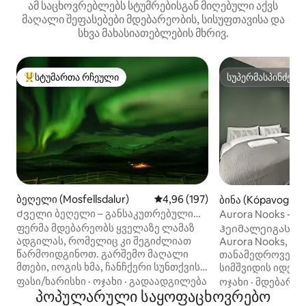
ამ საცხოვრებლებს სტუმრებისგან მიღებული აქვს
მაღალი შეფასებები მდებარეობის, სისუფთავისა და
სხვა მახასიათებლების მხრივ.
სტუმართა რჩეული
სუპერმასპინძელ
სტუმართა რჩეული მოწინავე ვარიანტი
სუპერმასპინძელ
ბეღელი (Mosfellsdalur)
საშუალო შეფასებაა 5‑დან 4,9
4,96 (197)
ბინა (Kópavogur)
Ძველი ბეღელი – განსაკუთრებული
Aurora Nooks - უ
ადგილი ულამაზეს ბუნებაში
უფასო პარკირებ
ფერმა მდებარეობს ყველაზე ლამაზ
Ჰეიმალეიგას უა
ადგილას, რომელიც კი შეგიძლიათ
Aurora Nooks, გ
წარმოიდგინოთ. გარშემო მაღალი
თანამედროვე კ
მთები, იოგის ხმა, ჩანჩქერი სუნთქვის
სიმშვიდის იდეალ
შემკრელი ხეობაში. სათანადო
დედაქალაქის შ
ფასი/ხარისხი
·
ოჯახი
·
გადაადგილება
ოჯახი
·
მდებარეო
პირობების არსებობის შემთხვევაში,
პოპულარული საყოფაცხოვრებო
რამდენიმე წუთშ
თქვენი ფანჯრიდან პოლარულ