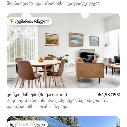
2 სააბაზანოთი — უფასო პარკინგი
მდებარეობა
·
ფასი/ხარისხი
·
გადაადგილება
სტუმართა რჩეული
სტუმართა რჩეული მოწინავე ვარიანტი
კონდომინიუმი (Seltjarnarnes)
საშუალო შეფა
4,98 (193)
Ჰაეროვანი ზღვისპირა დასვენება ნაკრძალთან
ახლოს
ფასი/ხარისხი
·
ოჯახი
·
პლაჟი
სტუმართა რჩეული
სტუმართა რჩეული