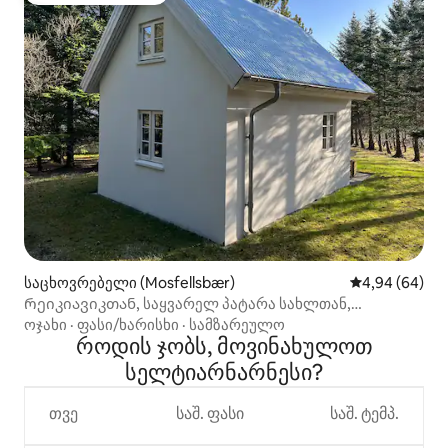
საცხოვრებელი (Mosfellsbær)
საშუალო შეფა
4,94 (64)
Რეიკიავიკთან, საყვარელ პატარა სახლთან,
ჰიდრომასაჟიან აუზთან ახლოს
ოჯახი
·
ფასი/ხარისხი
·
სამზარეულო
როდის ჯობს, მოვინახულოთ
სელტიარნარნესი?
თვე
საშ. ფასი
საშ. ტემპ.