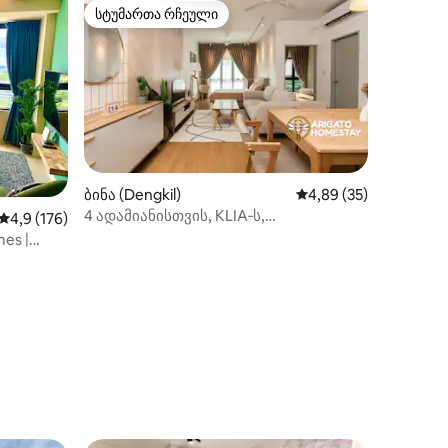
სტუმართა რჩეული
სტუმართა რჩეული
ბინა (Dengkil)
საშუალო შეფასებაა 5
4,89 (35)
ილვა
4 ადამიანისთვის, KLIA‑ს,
საშუალო შეფასებაა 5‑დან 4,9, 176 მიმოხილვა
4,9 (176)
SplashMania‑სა და Netflix‑ის
es |
მახლობლად + 500 მბიტი/წმ