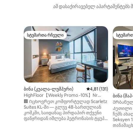
ამ დასაქირავებელ აპარტამენტებს მ
სტუმართა რჩეული
სტუმარ
სტუმართა რჩეული
სტუმარ
ბინა (კუალა-ლუმპური)
საშუალო შეფასებაა 5‑
4,81 (131)
HighFloor【Weekly Promo -10%】Nr
ბინა (შა
KLCC | GYM |SkyPool
🏢 Იცხოვრეთ კომფორტულად Scarletz
Ურბანულ
Suites KL-ში — გლუვ 48-სართულიან
თანამედ
Კეთილი 
კოშკში, საიდანაც პირდაპირ თქვენი
და Netfl
ჩემს ახალ
ფანჯრიდან იშლება პეტრონასის ტყუპი
Seksyen 14, S
კოშკების განსაცვიფრებელი ხედები. ✨
თანამაც
Რატომ მოსწონთ სტუმრებს: 🏊‍♂️
აღჭურვი