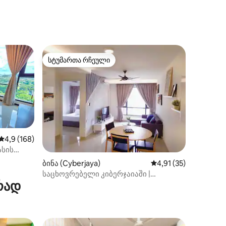
სტუმართა რჩეული
სტუმართა რჩეული
საშუალო შეფასებაა 5‑დან 4,9, 168 მიმოხილვა
4,9 (168)
ასის
ილვა
ntang-ში
ბინა (Cyberjaya)
საშუალო შეფასებაა 
4,91 (35)
საცხოვრებელი კიბერჯაიაში |
რად
Eclipse@Pangea Residences