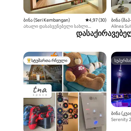
ბინა (Seri Kembangan)
საშუალო შეფასებაა 5
4,97 (30)
ბინა (შა
Ახალი დასასვენებელი სახლი
Alinea Su
დასაქირავებელ
კონდომინიუმით (5 წუთი MRT2
თვალწარ
სადგურამდე)
ლურჯი ჯა
სტუმართა რჩეული
სუპერმა
სტუმართა რჩეული მოწინავე ვარიანტი
სუპერმა
ბინა (კუ
Serenity 
SUITE