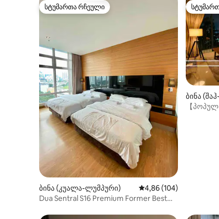
სტუმართა რჩეული
სტუმარ
სტუმართა რჩეული
სტუმარ
ბინა (შა
【პოპულა
დიდი ეკრა
ბინა (კუალა-ლუმპური)
საშუალო შეფასებაა 5‑
4,86 (104)
Dua Sentral S16 Premium Former Best
Western