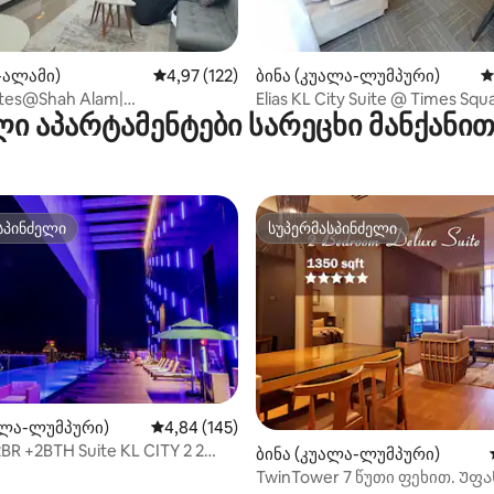
‑დან 4,97, 30 მიმოხილვა
ჰ-ალამი)
საშუალო შეფასებაა 5‑დან 4,97, 122 მიმოხ
4,97 (122)
ბინა (კუალა-ლუმპური)
ს
ites@Shah Alam|
Elias KL City Suite @ Times Squ
ი აპარტამენტები სარეცხი მანქანი
მტაცი
Bintang
მი|20‑ე სართული
სპინძელი
სუპერმასპინძელი
სპინძელი
სუპერმასპინძელი
ალა-ლუმპური)
საშუალო შეფასებაა 5‑დან 4,84, 145 მიმოხ
4,84 (145)
2BR +2BTH Suite KL CITY 2 2
ბინა (კუალა-ლუმპური)
TwinTower 7 წუთი ფეხით. Უფ