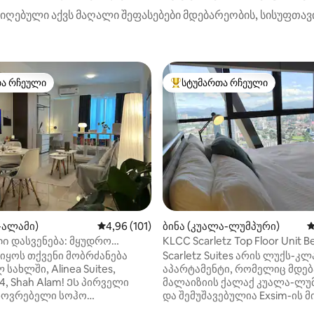
იღებული აქვს მაღალი შეფასებები მდებარეობის, სისუფთავი
თა რჩეული
სტუმართა რჩეული
თა რჩეული
სტუმართა რჩეული მოწინავე ვ
დან 4,81, 131 მიმოხილვა
ჰ-ალამი)
საშუალო შეფასებაა 5‑დან 4,96, 101 მიმოხ
4,96 (101)
ბინა (კუალა-ლუმპური)
ს
ი დასვენება: მყუდრო
KLCC Scarletz Top Floor Unit B
როვე აპარტამენტი PS5-თან
Modern &Nature
იყოს თქვენი მობრძანება
Scarletz Suites არის ლუქს-კლ
ix-თან ერთად
 სახლში, Alinea Suites,
აპარტამენტი, რომელიც მდე
hah Alam! Ეს პირველი
მალაიზიის ქალაქ კუალა-ლუ
ხოვრებელი სოჰო
და შემუშავებულია Exsim-ის მ
ლია თანამედროვე,
განკუთვნილია გრძელვადიან