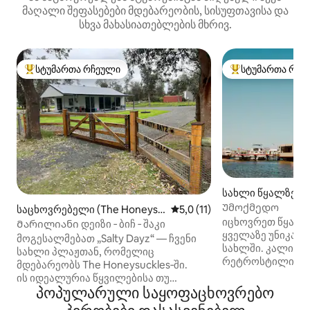
მაღალი შეფასებები მდებარეობის, სისუფთავისა და
სხვა მახასიათებლების მხრივ.
სტუმართა რჩეული
სტუმართა რჩე
სტუმართა რჩეული მოწინავე ვარიანტი
სტუმართა რჩეული
სახლი წყალზე (La
nce)
Უმოქმედო
საცხოვრებელი (The Honeysu
საშუალო შეფასებაა 5‑დან 5
5,0 (11)
იცხოვრეთ წყალზ
ckles)
Მარილიანი დეიზი ‑ ბიჩ ‑ შაკი
ყველაზე უნიკალ
მოგესალმებათ „Salty Dayz“ — ჩვენი
სახლში. კალიფორნიული
სახლი პლაჟთან, რომელიც
რეტროსტილის შ
მდებარეობს The Honeysuckles‑ში.
საცხოვრებელი ს
ის იდეალურია წყვილებისა თუ
რომლებსაც უჩვე
პოპულარული საყოფაცხოვრებო
ოჯახებისთვის, რომლებსაც მოსწონთ
დიზაინზე ორიენ
მშვიდი დასვენება. სახლიდან