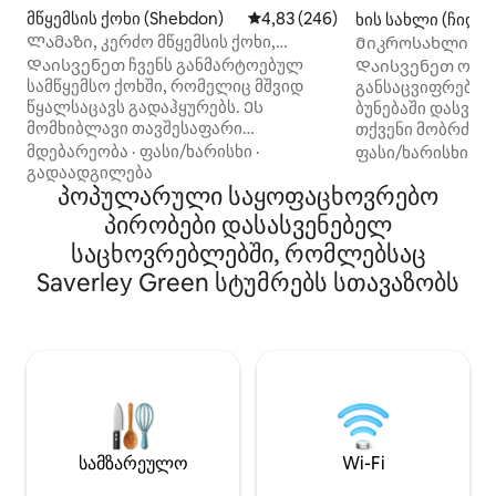
მწყემსის ქოხი (Shebdon)
საშუალო შეფასებაა 5‑დან 4,8
4,83 (246)
ხის სახლი (ჩიდლ
Ლამაზი, კერძო მწყემსის ქოხი,
Მიკროსახლი ო
რომელიც ტბას გადაჰყურებს
Დაისვენეთ ჩვენს განმარტოებულ
Დაისვენეთ ოსლო
სამწყემსო ქოხში, რომელიც მშვიდ
განსაცვიფრებელ
წყალსაცავს გადაჰყურებს. Ეს
ბუნებაში დასვენება Კეთილი 
მომხიბლავი თავშესაფარი
თქვენი მობრძან
გთავაზობთ სრულ
მომხიბლავი ხის
მდებარეობა
·
ფასი/ხარისხი
·
ფასი/ხარისხი
·
მ
კონფიდენციალურობასა და წყლის
სტაფორდშირის 
გადაადგილება
განსაცვიფრებელ ხედებს.
პოპულარული საყოფაცხოვრებო
მდებარეობს. Ა
Განიტვირთეთ საკუთარი
პანორამული ხედ
პირობები დასასვენებელ
ჟურნალისგან დამზადებული
ცნობილი Pugin's
საცხოვრებლებში, რომლებსაც
სკანდინავიური ჰიდრომასაჟიანი აუზი,
დასვენება იდეალ
რომელიც იდეალურია ბუნებაში ერთი
მოყვარულთათვი
Saverley Green სტუმრებს სთავაზობს
დღის შემდეგ ვარსკვლავებით
მოსიარულეებისა
მოხიბვლის ან დასვენებისთვის.
მაძიებლებისთვის
Დატკბით მყუდრო კომფორტითა და
Quarry ‑ ს კართა
სოფლის ხიბლით. Იდეალურია
თვალწარმტაცი ბ
წყვილებისთვის ან მარტო
Towers-დან მხო
მოგზაურებისთვის, რომლებსაც სურთ
დაშორებით – იდ
სიმშვიდე და ყოველდღიური
ოჯახებისთვის Სძ
დასვენება. Ნამდვილი
კომფორტულად: 
სამზარეულო
Wi-Fi
არასტანდარტული განმარტოება.
საწოლი + ორსა
Მოგვწერეთ და მოგვმართეთ
(შესანიშნავია ოჯ