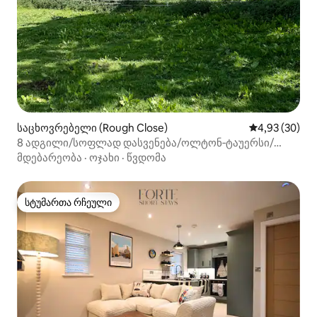
საცხოვრებელი (Rough Close)
საშუალო შეფა
4,93 (30)
8 ადგილი/სოფლად დასვენება/ოლტონ‑ტაუერსი/
პიკ‑დისტრიქტი
მდებარეობა
·
ოჯახი
·
წვდომა
სტუმართა რჩეული
სტუმართა რჩეული