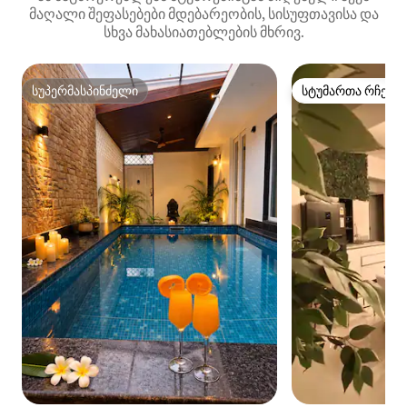
მაღალი შეფასებები მდებარეობის, სისუფთავისა და
სხვა მახასიათებლების მხრივ.
სუპერმასპინძელი
სტუმართა რჩეულ
სუპერმასპინძელი
სტუმართა რჩეულ