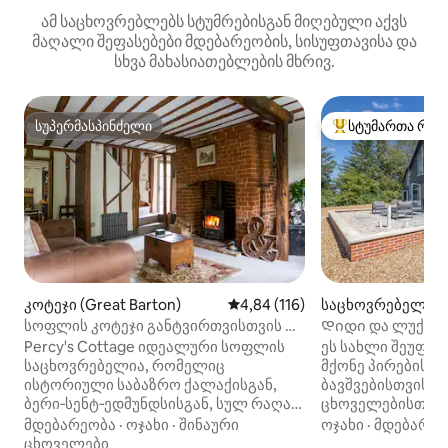
ამ საცხოვრებლებს სტუმრებისგან მიღებული აქვს
მაღალი შეფასებები მდებარეობის, სისუფთავისა და
სხვა მახასიათებლების მხრივ.
სუპერმასპინძელი
სტუმართა რჩე
სუპერმასპინძელი
სტუმართა რჩეული
კოტეჯი (Great Barton)
საშუალო შეფასებაა 5‑დან 4,8
4,84 (116)
საცხოვრებელი (
სოფლის კოტეჯი განტვირთვისთვის და
Დიდი და ლუქს-კ
საუნით ბერი‑სენტ‑ედმუნდსი
ქალაქგარე ხედე
Percy's Cottage იდეალური სოფლის
ეს სახლი შეუფერ
საცხოვრებელია, რომელიც
მქონე პირებისთვ
ისტორიული საბაზრო ქალაქისგან,
ბავშვებისთვის ან
ბერი‑სენტ‑ედმუნდსისგან, სულ რაღაც
ცხოველებისთვის. Იდილიურ
5 კილომეტრში მდებარეობს.
ქალაქგარეთ მდე
მდებარეობა
·
ოჯახი
·
შინაური
ოჯახი
·
მდებარეო
გააუმჯობესეთ თქვენი სტუმრობა
რომელიც გადაჰყ
ცხოველები