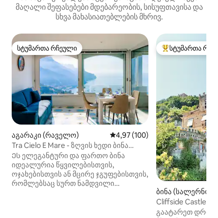
მაღალი შეფასებები მდებარეობის, სისუფთავისა და
სხვა მახასიათებლების მხრივ.
სტუმართა რჩეული
სტუმართა რჩე
სტუმართა რჩეული
სტუმართა რჩეული
აგარაკი (რაველო)
საშუალო შეფასებაა 5‑დან 4,97
4,97 (100)
Tra Cielo E Mare - ზღვის ხედი ბინა
რაველოში
Ეს ელეგანტური და ფართო ბინა
იდეალურია წყვილებისთვის,
ოჯახებისთვის ან მცირე ჯგუფებისთვის,
რომლებსაც სურთ ნამდვილი
ბინა (სალერნო)
სტუმრობა დასვენებას, თვალწარმტაც
Cliffside Castle,
ხედებსა და კომფორტს შორის. Რას
ზღვის ხედებით
იპოვით: • 2 სტუმართმოყვარე და
გაატარეთ დრო ი