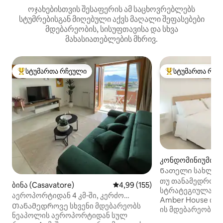
ოჯახებისთვის შესაფერის ამ საცხოვრებლებს
სტუმრებისგან მიღებული აქვს მაღალი შეფასებები
მდებარეობის, სისუფთავისა და სხვა
მახასიათებლების მხრივ.
სტუმართა რჩეული
სტუმართა რჩე
სტუმართა რჩეული მოწინავე ვარიანტი
სტუმართა რჩეული
კონდომინიუმი (კ
Ნათელი სახლი კ
სასახლესთან ძა
თუ თანამედროვე
ბინა (Casavatore)
საშუალო შეფასებაა 5‑დან 4,9
4,99 (155)
სტრატეგიულად მდ
აეროპორტიდან 4 კმ‑ში, კერძო
Amber House იდ
პარკინგი • ელოვენი
Თანამედროვე სხვენი მდებარეობს
ის მდებარეობს კ
ნეაპოლის აეროპორტიდან სულ
სასახლიდან სულ