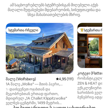
ამ საცხოვრებლებს სტუმრებისგან მიღებული აქვს
მაღალი შეფასებები მდებარეობის, სისუფთავისა და
სხვა მახასიათებლების მხრივ.
სტუმართა რჩეული
სტუმართა რჩე
სტუმართა რჩეული
სტუმართა რჩეული
კოტეჯი (Flattendo
რომანტიკული გა
შალე (Wolfsberg)
საშუალო შეფასებაა 5‑დან 4,9
4,95 (111)
სპა, ბუნება და ხ
ZEN & HEAT დიზ
1A შალე „Wolke“ — მთის ჰაერი,
ექსკლუზიური სპ
ლაშქრობა და ველნესი
✨ დაისვენეთ ოჯახთან და
ხარისხის ველნეს
მეგობრებთან ერთად ფართო,
ბუნებრივ ადგილა
მდიდრულ „1A Challet Klippitzwolke“
ხედით - იდეალუ
ველნეს‑ცენტრში, 1499 მეტრის
დასასვენებლად: 
სიმაღლეზე — პირდაპირ