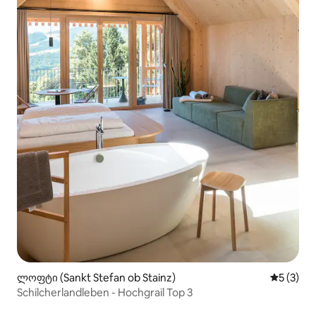
ლოფტი (Sankt Stefan ob Stainz)
საშუალო 
5 (3)
Schilcherlandleben - Hochgrail Top 3